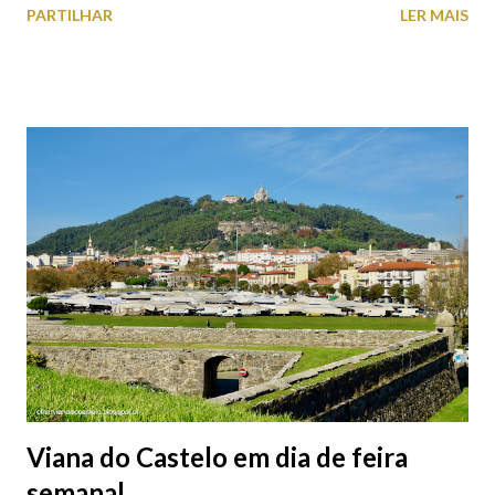
PARTILHAR
LER MAIS
subterrâneos) perto do centro da cidade (entenda-se por
centro, a Praça da República). Veja na tabela abaixo quais os mais
baratos e os mais caros. NOTA: O Parque do Gil Eannes e o
Parque da Marina/Cais Viana são à superfície os restantes são
subterrâneos. O Parque da Estação Viana Shopping é grátis de
2ª a 5ª feira a partir das 20:00 (DIAS ÚTEIS)
Viana do Castelo em dia de feira
semanal