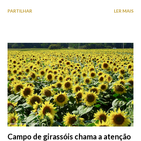
o Axis Avenida, inspira-se na temática ferroviária, integrando
PARTILHAR
LER MAIS
peças históricas cedidas pela IP Património que homenageiam a
memória e a identidade deste emblemático edifício. 📸 3 agosto
2026 | @olharvianadocastelo
Campo de girassóis chama a atenção