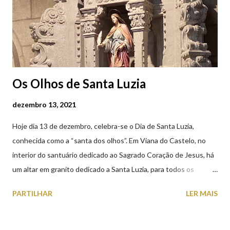
Os Olhos de Santa Luzia
dezembro 13, 2021
Hoje dia 13 de dezembro, celebra-se o Dia de Santa Luzia,
conhecida como a “santa dos olhos”. Em Viana do Castelo, no
interior do santuário dedicado ao Sagrado Coração de Jesus, há
um altar em granito dedicado a Santa Luzia, para todos os
crentes que lhe queiram prestar devoção. Em tempos, existiu
PARTILHAR
LER MAIS
uma capela dedicada a Santa Luzia construída no cimo do monte
com o mesmo nome, que subsistiu até ao ano de 1926, altura em
que foi derrubada para no seu lugar ser construído o templo