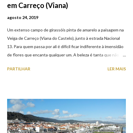
em Carreço (Viana)
agosto 24, 2019
Um extenso campo de girassóis pinta de amarelo a paisagem na
Veiga de Carreço (Viana do Castelo), junto à estrada Nacional
13. Para quem passa por ali é difícil ficar indiferente à imensidão
de flores que encanta qualquer um. A beleza é tanta que não
falta quem pare por alguns minutos para observar os girassóis e
PARTILHAR
LER MAIS
aproveite a paisagem como cenário para tirar algumas
fotografias.