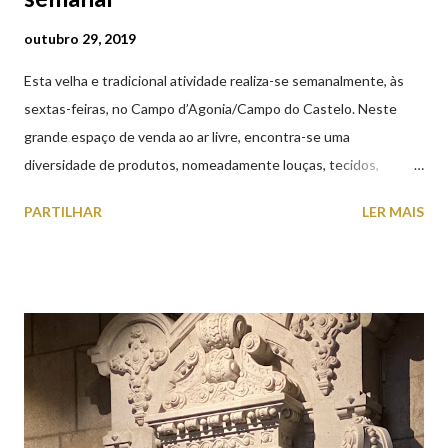
outubro 29, 2019
Esta velha e tradicional atividade realiza-se semanalmente, às
sextas-feiras, no Campo d’Agonia/Campo do Castelo. Neste
grande espaço de venda ao ar livre, encontra-se uma
diversidade de produtos, nomeadamente louças, tecidos,
roupas, calçado, atoalhados, móveis, vasilhame, ferramentas,
PARTILHAR
LER MAIS
cobres entre muitos outros. Horário de funcionamento | Verão
das 07h00-20h00 / Inverno das 07h00-18h00. Feira Semanal em
Viana do Castelo (2019.10.25) Feira Semanal em Viana do
Castelo (2019.10.25) Feira Semanal em Viana do Castelo
(2019.10.25) Feira Semanal em Viana do Castelo (2019.10.25)
Feira Semanal em Viana do Castelo (2019.10.25) Feira Semanal
em Viana do Castelo (2019.10.25) Feira Semanal em Viana do
Castelo (2019.10.25) Feira Semanal em Viana do Castelo
(2019.10.25)