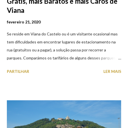
Grátis, mais Baratos e mais Caros de
Viana
fevereiro 21, 2020
Se reside em Viana do Castelo ou é um visitante ocasional mas
tem dificuldades em encontrar lugares de estacionamento na
rua (gratuitos ou a pagar), a solução passa por recorrer a
parques. Comparámos os tarifários de alguns desses parques de
estacionamento públicos ou privados (tanto à superfície como
PARTILHAR
LER MAIS
subterrâneos) perto do centro da cidade (entenda-se por
centro, a Praça da República). Veja na tabela abaixo quais os mais
baratos e os mais caros. NOTA: O Parque do Gil Eannes e o
Parque da Marina/Cais Viana são à superfície os restantes são
subterrâneos. O Parque da Estação Viana Shopping é grátis de
2ª a 5ª feira a partir das 20:00 (DIAS ÚTEIS)