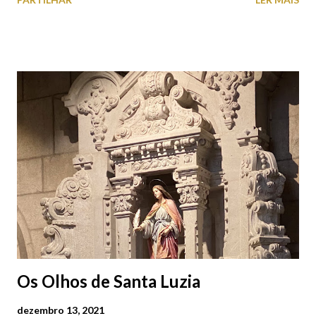
cobres entre muitos outros. Horário de funcionamento | Verão
das 07h00-20h00 / Inverno das 07h00-18h00. Feira Semanal em
Viana do Castelo (2019.10.25) Feira Semanal em Viana do
Castelo (2019.10.25) Feira Semanal em Viana do Castelo
(2019.10.25) Feira Semanal em Viana do Castelo (2019.10.25)
Feira Semanal em Viana do Castelo (2019.10.25) Feira Semanal
em Viana do Castelo (2019.10.25) Feira Semanal em Viana do
Castelo (2019.10.25) Feira Semanal em Viana do Castelo
(2019.10.25)
Os Olhos de Santa Luzia
dezembro 13, 2021