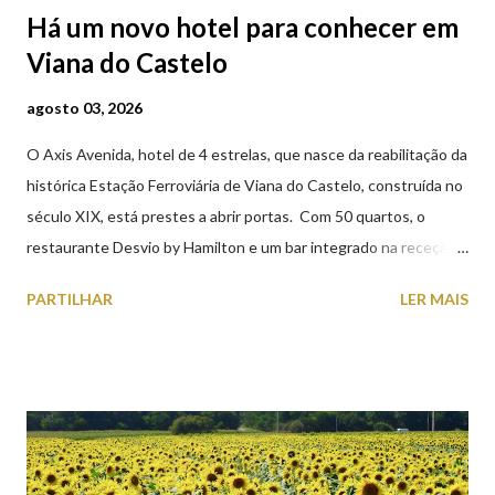
Há um novo hotel para conhecer em
Viana do Castelo
agosto 03, 2026
O Axis Avenida, hotel de 4 estrelas, que nasce da reabilitação da
histórica Estação Ferroviária de Viana do Castelo, construída no
século XIX, está prestes a abrir portas. Com 50 quartos, o
restaurante Desvio by Hamilton e um bar integrado na receção,
o Axis Avenida, inspira-se na temática ferroviária, integrando
PARTILHAR
LER MAIS
peças históricas cedidas pela IP Património que homenageiam a
memória e a identidade deste emblemático edifício. 📸 3 agosto
2026 | @olharvianadocastelo