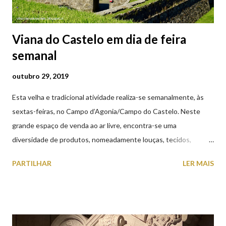
Viana do Castelo em dia de feira
semanal
outubro 29, 2019
Esta velha e tradicional atividade realiza-se semanalmente, às
sextas-feiras, no Campo d’Agonia/Campo do Castelo. Neste
grande espaço de venda ao ar livre, encontra-se uma
diversidade de produtos, nomeadamente louças, tecidos,
roupas, calçado, atoalhados, móveis, vasilhame, ferramentas,
PARTILHAR
LER MAIS
cobres entre muitos outros. Horário de funcionamento | Verão
das 07h00-20h00 / Inverno das 07h00-18h00. Feira Semanal em
Viana do Castelo (2019.10.25) Feira Semanal em Viana do
Castelo (2019.10.25) Feira Semanal em Viana do Castelo
(2019.10.25) Feira Semanal em Viana do Castelo (2019.10.25)