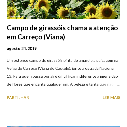
Campo de girassóis chama a atenção
em Carreço (Viana)
agosto 24, 2019
Um extenso campo de girassóis pinta de amarelo a paisagem na
Veiga de Carreço (Viana do Castelo), junto à estrada Nacional
13. Para quem passa por ali é difícil ficar indiferente à imensidão
de flores que encanta qualquer um. A beleza é tanta que não
falta quem pare por alguns minutos para observar os girassóis e
PARTILHAR
LER MAIS
aproveite a paisagem como cenário para tirar algumas
fotografias.