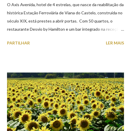
O Axis Avenida, hotel de 4 estrelas, que nasce da reabilitação da
histórica Estação Ferroviária de Viana do Castelo, construída no
século XIX, está prestes a abrir portas. Com 50 quartos, o
restaurante Desvio by Hamilton e um bar integrado na receção,
o Axis Avenida, inspira-se na temática ferroviária, integrando
PARTILHAR
LER MAIS
peças históricas cedidas pela IP Património que homenageiam a
memória e a identidade deste emblemático edifício. 📸 3 agosto
2026 | @olharvianadocastelo