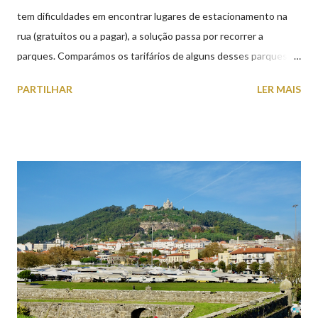
tem dificuldades em encontrar lugares de estacionamento na
rua (gratuitos ou a pagar), a solução passa por recorrer a
parques. Comparámos os tarifários de alguns desses parques de
estacionamento públicos ou privados (tanto à superfície como
PARTILHAR
LER MAIS
subterrâneos) perto do centro da cidade (entenda-se por
centro, a Praça da República). Veja na tabela abaixo quais os mais
baratos e os mais caros. NOTA: O Parque do Gil Eannes e o
Parque da Marina/Cais Viana são à superfície os restantes são
subterrâneos. O Parque da Estação Viana Shopping é grátis de
2ª a 5ª feira a partir das 20:00 (DIAS ÚTEIS)