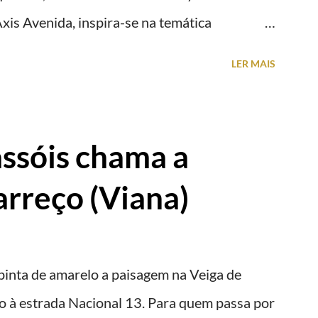
xis Avenida, inspira-se na temática
stóricas cedidas pela IP Património que
LER MAIS
idade deste emblemático edifício. 📸 3
stelo
ssóis chama a
rreço (Viana)
pinta de amarelo a paisagem na Veiga de
to à estrada Nacional 13. Para quem passa por