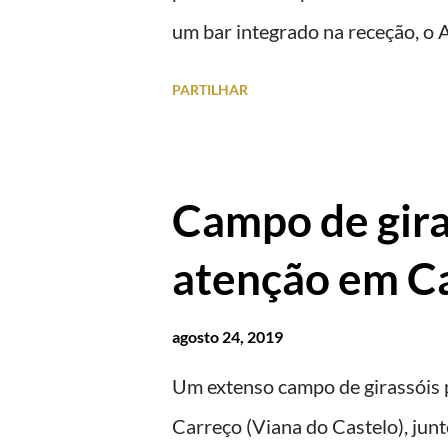
um bar integrado na receção, o A
ferroviária, integrando peças hi
PARTILHAR
homenageiam a memória e a ident
agosto 2026 | @olharvianadoca
Campo de gira
atenção em Ca
agosto 24, 2019
Um extenso campo de girassóis 
Carreço (Viana do Castelo), jun