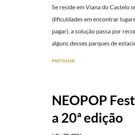
Se reside em Viana do Castelo o
dificuldades em encontrar lugar
pagar), a solução passa por rec
alguns desses parques de estaci
superfície como subterrâneos) p
PARTILHAR
centro, a Praça da República). V
mais caros. NOTA: O Parque do 
Viana são à superfície os resta
NEOPOP Festi
Viana Shopping é grátis de 2ª a 
a 20ª edição