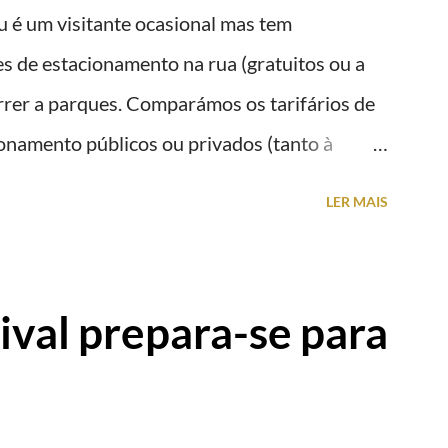
u é um visitante ocasional mas tem
es de estacionamento na rua (gratuitos ou a
orrer a parques. Comparámos os tarifários de
onamento públicos ou privados (tanto à
erto do centro da cidade (entenda-se por
LER MAIS
eja na tabela abaixo quais os mais baratos e os
Gil Eannes e o Parque da Marina/Cais
ntes são subterrâneos. O Parque da Estação
val prepara-se para
5ª feira a partir das 20:00 (DIAS ÚTEIS)