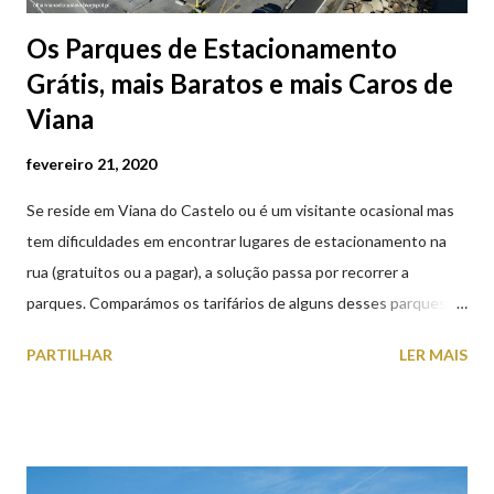
Os Parques de Estacionamento
Grátis, mais Baratos e mais Caros de
Viana
fevereiro 21, 2020
Se reside em Viana do Castelo ou é um visitante ocasional mas
tem dificuldades em encontrar lugares de estacionamento na
rua (gratuitos ou a pagar), a solução passa por recorrer a
parques. Comparámos os tarifários de alguns desses parques de
estacionamento públicos ou privados (tanto à superfície como
PARTILHAR
LER MAIS
subterrâneos) perto do centro da cidade (entenda-se por
centro, a Praça da República). Veja na tabela abaixo quais os mais
baratos e os mais caros. NOTA: O Parque do Gil Eannes e o
Parque da Marina/Cais Viana são à superfície os restantes são
subterrâneos. O Parque da Estação Viana Shopping é grátis de