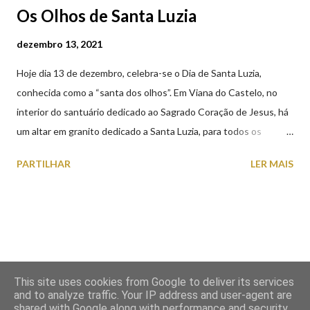
Os Olhos de Santa Luzia
dezembro 13, 2021
Hoje dia 13 de dezembro, celebra-se o Dia de Santa Luzia,
conhecida como a “santa dos olhos”. Em Viana do Castelo, no
interior do santuário dedicado ao Sagrado Coração de Jesus, há
um altar em granito dedicado a Santa Luzia, para todos os
crentes que lhe queiram prestar devoção. Em tempos, existiu
PARTILHAR
LER MAIS
uma capela dedicada a Santa Luzia construída no cimo do monte
com o mesmo nome, que subsistiu até ao ano de 1926, altura em
que foi derrubada para no seu lugar ser construído o templo
dedicado ao Sagrado Coração de Jesus (atualmente Santuário).
A lenda que deu origem à devoção de Santa Luzia como
protetora dos olhos: A história/lenda de Santa Luzia (Luzia de
This site uses cookies from Google to deliver its services
Siracusa) conta que esta jovem italiana venerada pelos católicos,
and to analyze traffic. Your IP address and user-agent are
sofreu perseguições por ser cristã. De acordo com a lenda,
shared with Google along with performance and security