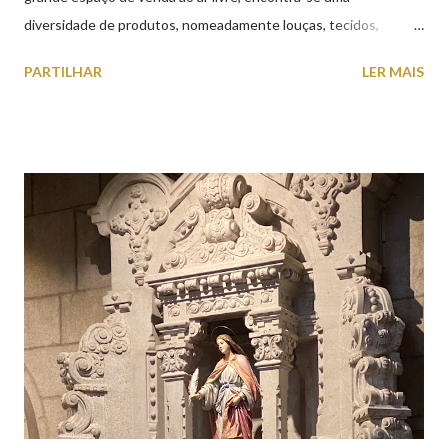
diversidade de produtos, nomeadamente louças, tecidos,
roupas, calçado, atoalhados, móveis, vasilhame, ferramentas,
PARTILHAR
LER MAIS
cobres entre muitos outros. Horário de funcionamento | Verão
das 07h00-20h00 / Inverno das 07h00-18h00. Feira Semanal em
Viana do Castelo (2019.10.25) Feira Semanal em Viana do
Castelo (2019.10.25) Feira Semanal em Viana do Castelo
(2019.10.25) Feira Semanal em Viana do Castelo (2019.10.25)
Feira Semanal em Viana do Castelo (2019.10.25) Feira Semanal
em Viana do Castelo (2019.10.25) Feira Semanal em Viana do
Castelo (2019.10.25) Feira Semanal em Viana do Castelo
(2019.10.25)