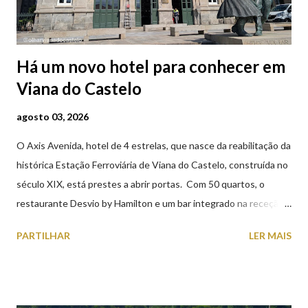
Há um novo hotel para conhecer em
Viana do Castelo
agosto 03, 2026
O Axis Avenida, hotel de 4 estrelas, que nasce da reabilitação da
histórica Estação Ferroviária de Viana do Castelo, construída no
século XIX, está prestes a abrir portas. Com 50 quartos, o
restaurante Desvio by Hamilton e um bar integrado na receção,
o Axis Avenida, inspira-se na temática ferroviária, integrando
PARTILHAR
LER MAIS
peças históricas cedidas pela IP Património que homenageiam a
memória e a identidade deste emblemático edifício. 📸 3 agosto
2026 | @olharvianadocastelo