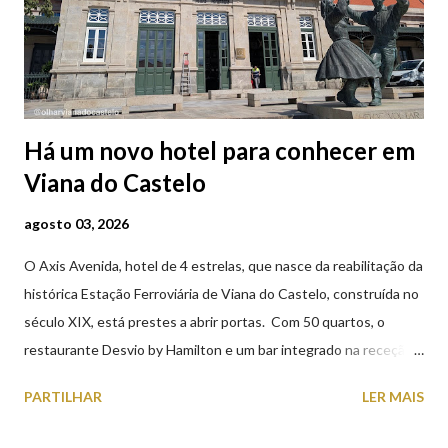
Há um novo hotel para conhecer em
Viana do Castelo
agosto 03, 2026
O Axis Avenida, hotel de 4 estrelas, que nasce da reabilitação da
histórica Estação Ferroviária de Viana do Castelo, construída no
século XIX, está prestes a abrir portas. Com 50 quartos, o
restaurante Desvio by Hamilton e um bar integrado na receção,
o Axis Avenida, inspira-se na temática ferroviária, integrando
PARTILHAR
LER MAIS
peças históricas cedidas pela IP Património que homenageiam a
memória e a identidade deste emblemático edifício. 📸 3 agosto