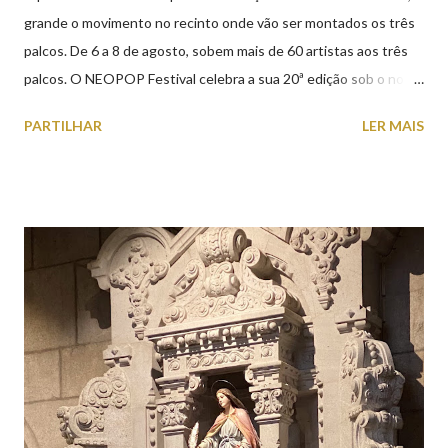
grande o movimento no recinto onde vão ser montados os três
palcos. De 6 a 8 de agosto, sobem mais de 60 artistas aos três
palcos. O NEOPOP Festival celebra a sua 20ª edição sob o nome
ANTIPOP. Considerado o maior evento de música eletrónica em
PARTILHAR
LER MAIS
Portugal e um dos mais prestigiados da Europa, atrai milhares de
visitantes nacionais e internacionais. Realiza-se junto ao Forte
de Santiago da Barra, em Viana do Castelo. 📸 30 julho 2026 |
@olharvianadocastelo Saiba tudo sobre o NEOPOP 2026, AQUI
.