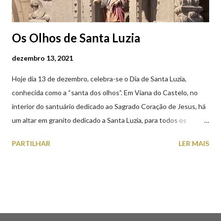
Os Olhos de Santa Luzia
dezembro 13, 2021
Hoje dia 13 de dezembro, celebra-se o Dia de Santa Luzia,
conhecida como a “santa dos olhos”. Em Viana do Castelo, no
interior do santuário dedicado ao Sagrado Coração de Jesus, há
um altar em granito dedicado a Santa Luzia, para todos os
crentes que lhe queiram prestar devoção. Em tempos, existiu
PARTILHAR
LER MAIS
uma capela dedicada a Santa Luzia construída no cimo do monte
com o mesmo nome, que subsistiu até ao ano de 1926, altura em
que foi derrubada para no seu lugar ser construído o templo
dedicado ao Sagrado Coração de Jesus (atualmente Santuário).
A lenda que deu origem à devoção de Santa Luzia como
protetora dos olhos: A história/lenda de Santa Luzia (Luzia de