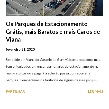
Os Parques de Estacionamento
Grátis, mais Baratos e mais Caros de
Viana
fevereiro 21, 2020
Se reside em Viana do Castelo ou é um visitante ocasional mas
tem dificuldades em encontrar lugares de estacionamento na
rua (gratuitos ou a pagar), a solução passa por recorrer a
parques. Comparámos os tarifários de alguns desses parques de
estacionamento públicos ou privados (tanto à superfície como
PARTILHAR
LER MAIS
subterrâneos) perto do centro da cidade (entenda-se por
centro, a Praça da República). Veja na tabela abaixo quais os mais
baratos e os mais caros. NOTA: O Parque do Gil Eannes e o