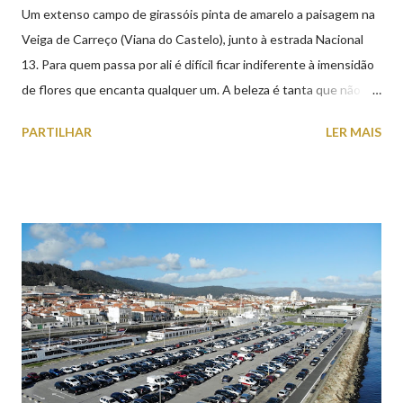
Um extenso campo de girassóis pinta de amarelo a paisagem na
Veiga de Carreço (Viana do Castelo), junto à estrada Nacional
13. Para quem passa por ali é difícil ficar indiferente à imensidão
de flores que encanta qualquer um. A beleza é tanta que não
falta quem pare por alguns minutos para observar os girassóis e
PARTILHAR
LER MAIS
aproveite a paisagem como cenário para tirar algumas
fotografias.