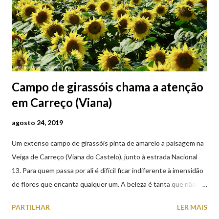
Campo de girassóis chama a atenção
em Carreço (Viana)
agosto 24, 2019
Um extenso campo de girassóis pinta de amarelo a paisagem na
Veiga de Carreço (Viana do Castelo), junto à estrada Nacional
13. Para quem passa por ali é difícil ficar indiferente à imensidão
de flores que encanta qualquer um. A beleza é tanta que não
falta quem pare por alguns minutos para observar os girassóis e
PARTILHAR
LER MAIS
aproveite a paisagem como cenário para tirar algumas