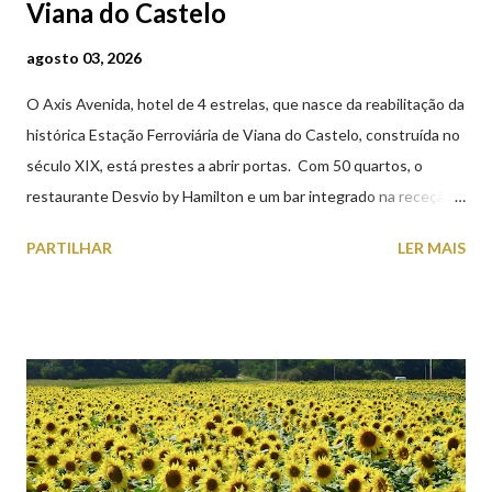
Viana do Castelo
agosto 03, 2026
O Axis Avenida, hotel de 4 estrelas, que nasce da reabilitação da
histórica Estação Ferroviária de Viana do Castelo, construída no
século XIX, está prestes a abrir portas. Com 50 quartos, o
restaurante Desvio by Hamilton e um bar integrado na receção,
o Axis Avenida, inspira-se na temática ferroviária, integrando
PARTILHAR
LER MAIS
peças históricas cedidas pela IP Património que homenageiam a
memória e a identidade deste emblemático edifício. 📸 3 agosto
2026 | @olharvianadocastelo