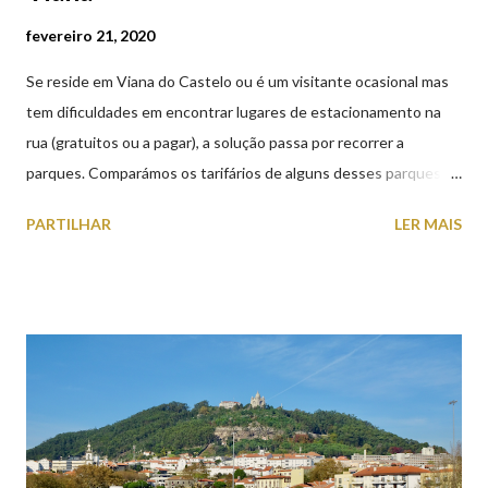
fevereiro 21, 2020
Se reside em Viana do Castelo ou é um visitante ocasional mas
tem dificuldades em encontrar lugares de estacionamento na
rua (gratuitos ou a pagar), a solução passa por recorrer a
parques. Comparámos os tarifários de alguns desses parques de
estacionamento públicos ou privados (tanto à superfície como
PARTILHAR
LER MAIS
subterrâneos) perto do centro da cidade (entenda-se por
centro, a Praça da República). Veja na tabela abaixo quais os mais
baratos e os mais caros. NOTA: O Parque do Gil Eannes e o
Parque da Marina/Cais Viana são à superfície os restantes são
subterrâneos. O Parque da Estação Viana Shopping é grátis de
2ª a 5ª feira a partir das 20:00 (DIAS ÚTEIS)