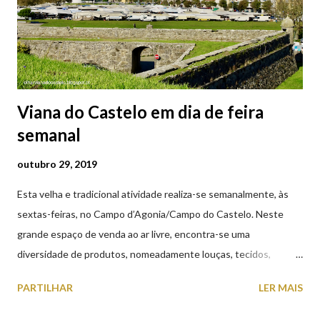
Viana do Castelo em dia de feira
semanal
outubro 29, 2019
Esta velha e tradicional atividade realiza-se semanalmente, às
sextas-feiras, no Campo d’Agonia/Campo do Castelo. Neste
grande espaço de venda ao ar livre, encontra-se uma
diversidade de produtos, nomeadamente louças, tecidos,
roupas, calçado, atoalhados, móveis, vasilhame, ferramentas,
PARTILHAR
LER MAIS
cobres entre muitos outros. Horário de funcionamento | Verão
das 07h00-20h00 / Inverno das 07h00-18h00. Feira Semanal em