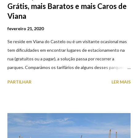
Grátis, mais Baratos e mais Caros de
Viana
fevereiro 21, 2020
Se reside em Viana do Castelo ou é um visitante ocasional mas
tem dificuldades em encontrar lugares de estacionamento na
rua (gratuitos ou a pagar), a solução passa por recorrer a
parques. Comparámos os tarifários de alguns desses parques de
estacionamento públicos ou privados (tanto à superfície como
PARTILHAR
LER MAIS
subterrâneos) perto do centro da cidade (entenda-se por
centro, a Praça da República). Veja na tabela abaixo quais os mais
baratos e os mais caros. NOTA: O Parque do Gil Eannes e o
Parque da Marina/Cais Viana são à superfície os restantes são
subterrâneos. O Parque da Estação Viana Shopping é grátis de
2ª a 5ª feira a partir das 20:00 (DIAS ÚTEIS)