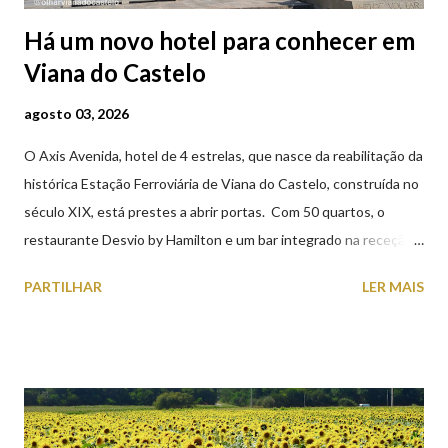
Há um novo hotel para conhecer em
Viana do Castelo
agosto 03, 2026
O Axis Avenida, hotel de 4 estrelas, que nasce da reabilitação da
histórica Estação Ferroviária de Viana do Castelo, construída no
século XIX, está prestes a abrir portas. Com 50 quartos, o
restaurante Desvio by Hamilton e um bar integrado na receção,
o Axis Avenida, inspira-se na temática ferroviária, integrando
PARTILHAR
LER MAIS
peças históricas cedidas pela IP Património que homenageiam a
memória e a identidade deste emblemático edifício. 📸 3 agosto
2026 | @olharvianadocastelo