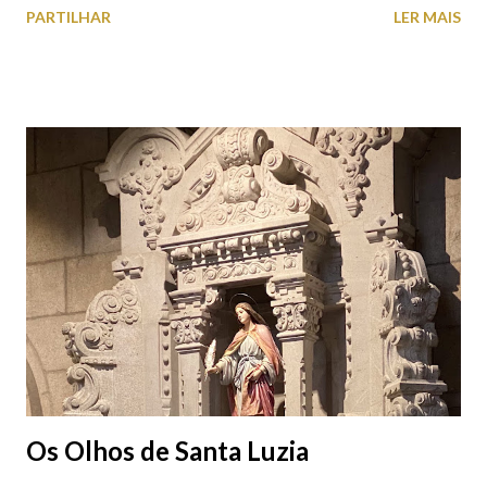
PARTILHAR
LER MAIS
Portugal e um dos mais prestigiados da Europa, atrai milhares de
visitantes nacionais e internacionais. Realiza-se junto ao Forte
de Santiago da Barra, em Viana do Castelo. 📸 30 julho 2026 |
@olharvianadocastelo Saiba tudo sobre o NEOPOP 2026, AQUI
.
Os Olhos de Santa Luzia