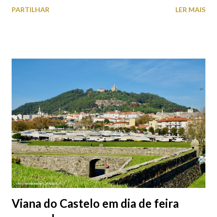
estacionamento públicos ou privados (tanto à superfície como
PARTILHAR
LER MAIS
subterrâneos) perto do centro da cidade (entenda-se por
centro, a Praça da República). Veja na tabela abaixo quais os mais
baratos e os mais caros. NOTA: O Parque do Gil Eannes e o
Parque da Marina/Cais Viana são à superfície os restantes são
subterrâneos. O Parque da Estação Viana Shopping é grátis de
2ª a 5ª feira a partir das 20:00 (DIAS ÚTEIS)
Viana do Castelo em dia de feira