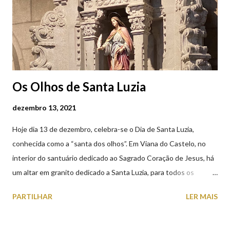
(2019.10.25)
Os Olhos de Santa Luzia
dezembro 13, 2021
Hoje dia 13 de dezembro, celebra-se o Dia de Santa Luzia,
conhecida como a “santa dos olhos”. Em Viana do Castelo, no
interior do santuário dedicado ao Sagrado Coração de Jesus, há
um altar em granito dedicado a Santa Luzia, para todos os
crentes que lhe queiram prestar devoção. Em tempos, existiu
PARTILHAR
LER MAIS
uma capela dedicada a Santa Luzia construída no cimo do monte
com o mesmo nome, que subsistiu até ao ano de 1926, altura em
que foi derrubada para no seu lugar ser construído o templo