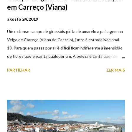
em Carreço (Viana)
agosto 24, 2019
Um extenso campo de girassóis pinta de amarelo a paisagem na
Veiga de Carreço (Viana do Castelo), junto à estrada Nacional
13. Para quem passa por ali é difícil ficar indiferente à imensidão
de flores que encanta qualquer um. A beleza é tanta que não
falta quem pare por alguns minutos para observar os girassóis e
PARTILHAR
LER MAIS
aproveite a paisagem como cenário para tirar algumas
fotografias.