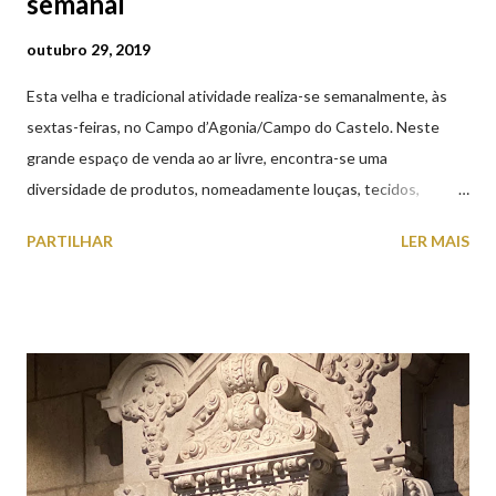
semanal
outubro 29, 2019
Esta velha e tradicional atividade realiza-se semanalmente, às
sextas-feiras, no Campo d’Agonia/Campo do Castelo. Neste
grande espaço de venda ao ar livre, encontra-se uma
diversidade de produtos, nomeadamente louças, tecidos,
roupas, calçado, atoalhados, móveis, vasilhame, ferramentas,
PARTILHAR
LER MAIS
cobres entre muitos outros. Horário de funcionamento | Verão
das 07h00-20h00 / Inverno das 07h00-18h00. Feira Semanal em
Viana do Castelo (2019.10.25) Feira Semanal em Viana do
Castelo (2019.10.25) Feira Semanal em Viana do Castelo
(2019.10.25) Feira Semanal em Viana do Castelo (2019.10.25)
Feira Semanal em Viana do Castelo (2019.10.25) Feira Semanal
em Viana do Castelo (2019.10.25) Feira Semanal em Viana do
Castelo (2019.10.25) Feira Semanal em Viana do Castelo