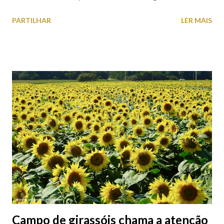
o Axis Avenida, inspira-se na temática ferroviária, integrando
PARTILHAR
LER MAIS
peças históricas cedidas pela IP Património que homenageiam a
memória e a identidade deste emblemático edifício. 📸 3 agosto
2026 | @olharvianadocastelo
Campo de girassóis chama a atenção