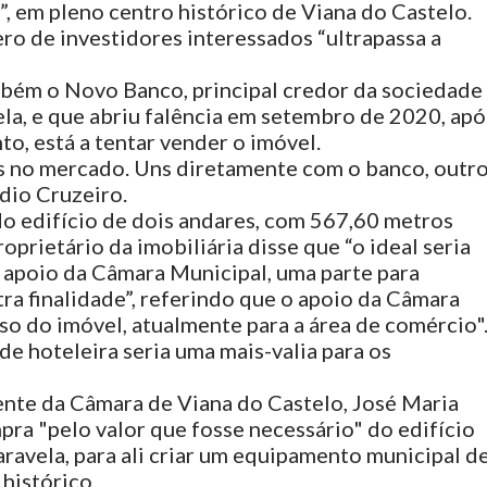
”, em pleno centro histórico de Viana do Castelo.
ro de investidores interessados “ultrapassa a
mbém o Novo Banco, principal credor da sociedade
ela, e que abriu falência em setembro de 2020, apó
o, está a tentar vender o imóvel.
s no mercado. Uns diretamente com o banco, outr
udio Cruzeiro.
o edifício de dois andares, com 567,60 metros
prietário da imobiliária disse que “o ideal seria
 apoio da Câmara Municipal, uma parte para
tra finalidade”, referindo que o apoio da Câmara
uso do imóvel, atualmente para a área de comércio"
e hoteleira seria uma mais-valia para os
ente da Câmara de Viana do Castelo, José Maria
pra "pelo valor que fosse necessário" do edifício
ravela, para ali criar um equipamento municipal d
histórico.