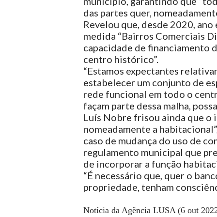
município, garantindo que “to
das partes quer, nomeadamente 
Revelou que, desde 2020, ano e
medida “Bairros Comerciais Dig
capacidade de financiamento d
centro histórico”.
“Estamos expectantes relativa
estabelecer um conjunto de e
rede funcional em todo o centr
façam parte dessa malha, possam
Luís Nobre frisou ainda que o 
nomeadamente a habitacional”,
caso de mudança do uso de com
regulamento municipal que prev
de incorporar a função habitaci
“É necessário que, quer o banco
propriedade, tenham consciênci
Notícia da Agência LUSA (6 out 202