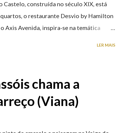
o Castelo, construída no século XIX, está
 quartos, o restaurante Desvio by Hamilton
o Axis Avenida, inspira-se na temática
históricas cedidas pela IP Património que
LER MAIS
ntidade deste emblemático edifício. 📸 3
astelo
ssóis chama a
rreço (Viana)
 pinta de amarelo a paisagem na Veiga de