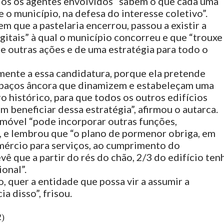
dos os agentes envolvidos “sabem o que cada uma
o município, na defesa do interesse coletivo”.
m que a pastelaria encerrou, passou a existir a
itais” à qual o município concorreu e que “trouxe
e outras ações e de uma estratégia para todo o
mente a essa candidatura, porque ela pretende
spaços âncora que dinamizem e estabeleçam uma
o histórico, para que todos os outros edifícios
 beneficiar dessa estratégia”, afirmou o autarca.
imóvel “pode incorporar outras funções,
 e lembrou que “o plano de pormenor obriga, em
ércio para serviços, ao cumprimento do
ê que a partir do rés do chão, 2/3 do edifício ten
onal”.
, quer a entidade que possa vir a assumir a
a disso”, frisou.
2)