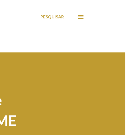
PESQUISAR
e
 ME