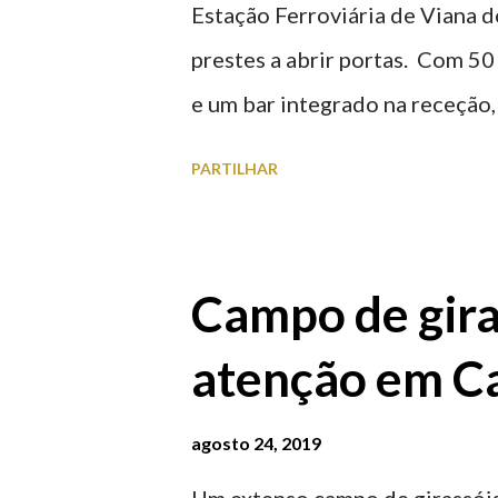
Estação Ferroviária de Viana d
prestes a abrir portas. Com 50
e um bar integrado na receção, 
ferroviária, integrando peças 
PARTILHAR
homenageiam a memória e a ide
agosto 2026 | @olharvianadoc
Campo de gira
atenção em Ca
agosto 24, 2019
Um extenso campo de girassóis