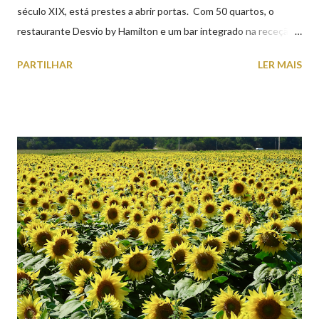
século XIX, está prestes a abrir portas. Com 50 quartos, o
restaurante Desvio by Hamilton e um bar integrado na receção,
o Axis Avenida, inspira-se na temática ferroviária, integrando
PARTILHAR
LER MAIS
peças históricas cedidas pela IP Património que homenageiam a
memória e a identidade deste emblemático edifício. 📸 3 agosto
2026 | @olharvianadocastelo