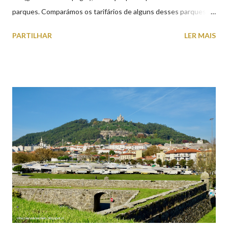
parques. Comparámos os tarifários de alguns desses parques de
estacionamento públicos ou privados (tanto à superfície como
PARTILHAR
LER MAIS
subterrâneos) perto do centro da cidade (entenda-se por
centro, a Praça da República). Veja na tabela abaixo quais os mais
baratos e os mais caros. NOTA: O Parque do Gil Eannes e o
Parque da Marina/Cais Viana são à superfície os restantes são
subterrâneos. O Parque da Estação Viana Shopping é grátis de
2ª a 5ª feira a partir das 20:00 (DIAS ÚTEIS)