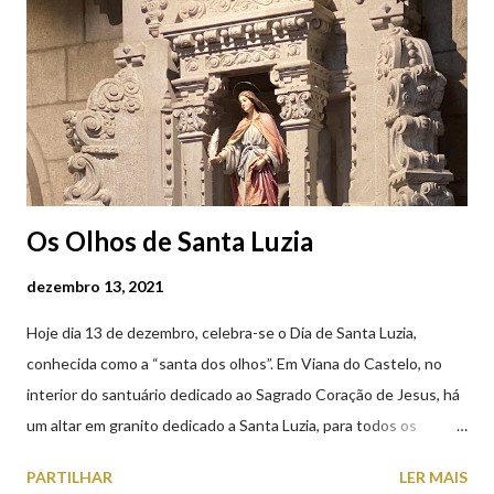
Castelo (2019.10.25) Feira Semanal em Viana do Castelo
(2019.10.25)
Os Olhos de Santa Luzia
dezembro 13, 2021
Hoje dia 13 de dezembro, celebra-se o Dia de Santa Luzia,
conhecida como a “santa dos olhos”. Em Viana do Castelo, no
interior do santuário dedicado ao Sagrado Coração de Jesus, há
um altar em granito dedicado a Santa Luzia, para todos os
crentes que lhe queiram prestar devoção. Em tempos, existiu
PARTILHAR
LER MAIS
uma capela dedicada a Santa Luzia construída no cimo do monte