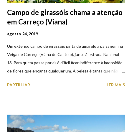
Campo de girassóis chama a atenção
em Carreço (Viana)
agosto 24, 2019
Um extenso campo de girassóis pinta de amarelo a paisagem na
Veiga de Carreço (Viana do Castelo), junto à estrada Nacional
13. Para quem passa por ali é difícil ficar indiferente à imensidão
de flores que encanta qualquer um. A beleza é tanta que não
falta quem pare por alguns minutos para observar os girassóis e
PARTILHAR
LER MAIS
aproveite a paisagem como cenário para tirar algumas
fotografias.