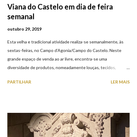
Viana do Castelo em dia de feira
semanal
outubro 29, 2019
Esta velha e tradicional atividade realiza-se semanalmente, às
sextas-feiras, no Campo d’Agonia/Campo do Castelo. Neste
grande espaço de venda ao ar livre, encontra-se uma
diversidade de produtos, nomeadamente louças, tecidos,
roupas, calçado, atoalhados, móveis, vasilhame, ferramentas,
PARTILHAR
LER MAIS
cobres entre muitos outros. Horário de funcionamento | Verão
das 07h00-20h00 / Inverno das 07h00-18h00. Feira Semanal em
Viana do Castelo (2019.10.25) Feira Semanal em Viana do
Castelo (2019.10.25) Feira Semanal em Viana do Castelo
(2019.10.25) Feira Semanal em Viana do Castelo (2019.10.25)
Feira Semanal em Viana do Castelo (2019.10.25) Feira Semanal
em Viana do Castelo (2019.10.25) Feira Semanal em Viana do