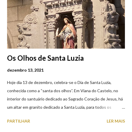
Castelo (2019.10.25) Feira Semanal em Viana do Castelo
(2019.10.25)
Os Olhos de Santa Luzia
dezembro 13, 2021
Hoje dia 13 de dezembro, celebra-se o Dia de Santa Luzia,
conhecida como a “santa dos olhos”. Em Viana do Castelo, no
interior do santuário dedicado ao Sagrado Coração de Jesus, há
um altar em granito dedicado a Santa Luzia, para todos os
crentes que lhe queiram prestar devoção. Em tempos, existiu
PARTILHAR
LER MAIS
uma capela dedicada a Santa Luzia construída no cimo do monte
com o mesmo nome, que subsistiu até ao ano de 1926, altura em