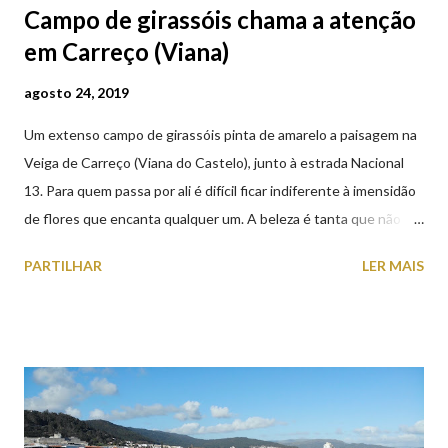
Campo de girassóis chama a atenção
em Carreço (Viana)
agosto 24, 2019
Um extenso campo de girassóis pinta de amarelo a paisagem na
Veiga de Carreço (Viana do Castelo), junto à estrada Nacional
13. Para quem passa por ali é difícil ficar indiferente à imensidão
de flores que encanta qualquer um. A beleza é tanta que não
falta quem pare por alguns minutos para observar os girassóis e
PARTILHAR
LER MAIS
aproveite a paisagem como cenário para tirar algumas
fotografias.