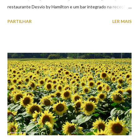
restaurante Desvio by Hamilton e um bar integrado na receção,
o Axis Avenida, inspira-se na temática ferroviária, integrando
PARTILHAR
LER MAIS
peças históricas cedidas pela IP Património que homenageiam a
memória e a identidade deste emblemático edifício. 📸 3 agosto
2026 | @olharvianadocastelo