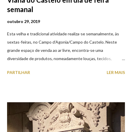
semanal
outubro 29, 2019
Esta velha e tradicional atividade realiza-se semanalmente, às
sextas-feiras, no Campo d’Agonia/Campo do Castelo. Neste
grande espaço de venda ao ar livre, encontra-se uma
diversidade de produtos, nomeadamente louças, tecidos,
roupas, calçado, atoalhados, móveis, vasilhame, ferramentas,
PARTILHAR
LER MAIS
cobres entre muitos outros. Horário de funcionamento | Verão
das 07h00-20h00 / Inverno das 07h00-18h00. Feira Semanal em
Viana do Castelo (2019.10.25) Feira Semanal em Viana do
Castelo (2019.10.25) Feira Semanal em Viana do Castelo
(2019.10.25) Feira Semanal em Viana do Castelo (2019.10.25)
Feira Semanal em Viana do Castelo (2019.10.25) Feira Semanal
em Viana do Castelo (2019.10.25) Feira Semanal em Viana do