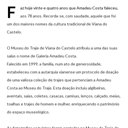
F
az hoje vinte e quatro anos que Amadeu Costa faleceu,
aos 78 anos. Recorda-se, com saudade, aquele que foi
um dos maiores nomes da cultura tradicional de Viana do
Castelo.
O Museu do Traje de Viana do Castelo atribuiu a uma das suas
salas o nome de Galeria Amadeu Costa.
Falecido em 1999, a família, num ato de generosidade,
estabeleceu com a autarquia vianense um protocolo de doação
de uma valiosa coleção de trajes que pertenciam a Amadeu
Costa ao Museu do Traje. Esta doação incluiu algibeiras,
aventais, saias, coletes, casacas, camisas, lenços, calçado, meias,
toalhas e trajes de homem e mulher, enriquecendo o património
do espaço museológico.
As fotografias seguintes foram captadas no Museu do Traje de