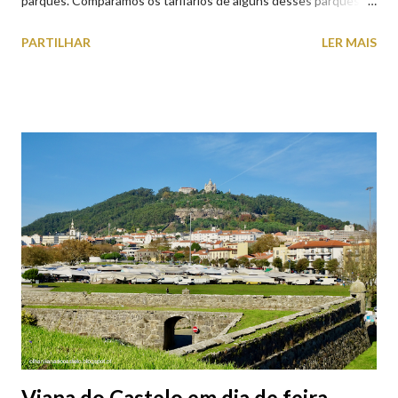
parques. Comparámos os tarifários de alguns desses parques de
estacionamento públicos ou privados (tanto à superfície como
PARTILHAR
LER MAIS
subterrâneos) perto do centro da cidade (entenda-se por
centro, a Praça da República). Veja na tabela abaixo quais os mais
baratos e os mais caros. NOTA: O Parque do Gil Eannes e o
Parque da Marina/Cais Viana são à superfície os restantes são
subterrâneos. O Parque da Estação Viana Shopping é grátis de
2ª a 5ª feira a partir das 20:00 (DIAS ÚTEIS)
Viana do Castelo em dia de feira