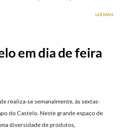
s) perto do centro da cidade (entenda-se
LER MAIS
a). Veja na tabela abaixo quais os mais
: O Parque do Gil Eannes e o Parque da
ície os restantes são subterrâneos. O
lo em dia de feira
g é grátis de 2ª a 5ª feira a partir das
ade realiza-se semanalmente, às sextas-
po do Castelo. Neste grande espaço de
 uma diversidade de produtos,