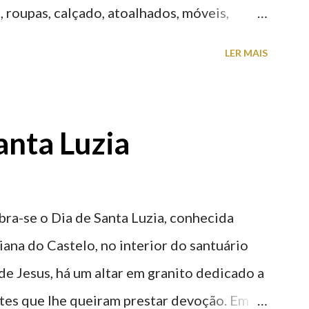
 roupas, calçado, atoalhados, móveis,
 entre muitos outros. Horário de
LER MAIS
h00-20h00 / Inverno das 07h00-18h00.
telo (2019.10.25) Feira Semanal em Viana
 Semanal em Viana do Castelo (2019.10.25)
anta Luzia
telo (2019.10.25) Feira Semanal em Viana
 Semanal em Viana do Castelo (2019.10.25)
telo (2019.10.25) Feira Semanal em Viana
ra-se o Dia de Santa Luzia, conhecida
iana do Castelo, no interior do santuário
e Jesus, há um altar em granito dedicado a
ntes que lhe queiram prestar devoção. Em