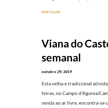
à superfície como subterrâneo
PARTILHAR
por centro, a Praça da Repúblic
baratos e os mais caros. NOTA
Marina/Cais Viana são à superf
Viana do Caste
Parque da Estação Viana Shoppin
semanal
20:00 (DIAS ÚTEIS)
outubro 29, 2019
Esta velha e tradicional ativid
feiras, no Campo d’Agonia/Cam
venda ao ar livre, encontra-se