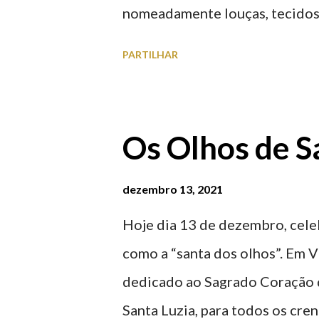
nomeadamente louças, tecidos,
vasilhame, ferramentas, cobres
PARTILHAR
funcionamento | Verão das 07
Feira Semanal em Viana do Cas
do Castelo (2019.10.25) Feira
Os Olhos de S
Feira Semanal em Viana do Cas
do Castelo (2019.10.25) Feira
dezembro 13, 2021
Feira Semanal em Viana do Cas
Hoje dia 13 de dezembro, celeb
do Castelo (2019.10.25)
como a “santa dos olhos”. Em V
dedicado ao Sagrado Coração d
Santa Luzia, para todos os cre