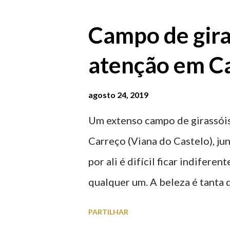
Campo de gira
atenção em Ca
agosto 24, 2019
Um extenso campo de girassóis
Carreço (Viana do Castelo), ju
por ali é difícil ficar indifere
qualquer um. A beleza é tanta 
para observar os girassóis e a
PARTILHAR
algumas fotografias.