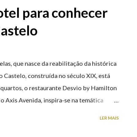
tel para conhecer
astelo
elas, que nasce da reabilitação da histórica
o Castelo, construída no século XIX, está
 quartos, o restaurante Desvio by Hamilton
o Axis Avenida, inspira-se na temática
históricas cedidas pela IP Património que
LER MAIS
ntidade deste emblemático edifício. 📸 3
astelo