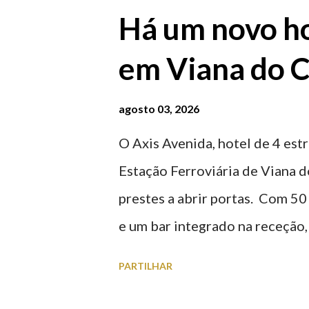
Há um novo ho
em Viana do C
agosto 03, 2026
O Axis Avenida, hotel de 4 estr
Estação Ferroviária de Viana d
prestes a abrir portas. Com 50
e um bar integrado na receção, 
ferroviária, integrando peças 
PARTILHAR
homenageiam a memória e a ide
agosto 2026 | @olharvianadoc