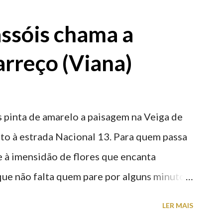
ssóis chama a
rreço (Viana)
 pinta de amarelo a paisagem na Veiga de
nto à estrada Nacional 13. Para quem passa
nte à imensidão de flores que encanta
que não falta quem pare por alguns minutos
proveite a paisagem como cenário para tirar
LER MAIS