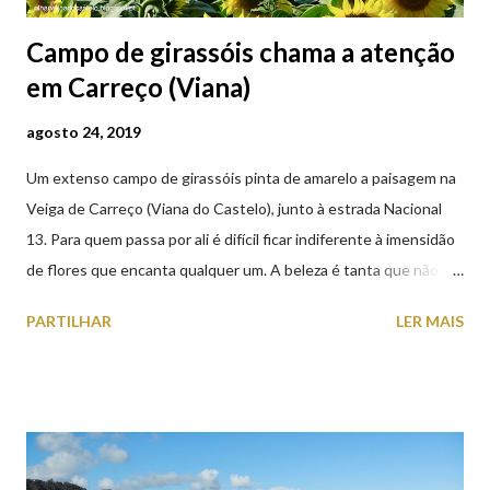
Campo de girassóis chama a atenção
em Carreço (Viana)
agosto 24, 2019
Um extenso campo de girassóis pinta de amarelo a paisagem na
Veiga de Carreço (Viana do Castelo), junto à estrada Nacional
13. Para quem passa por ali é difícil ficar indiferente à imensidão
de flores que encanta qualquer um. A beleza é tanta que não
falta quem pare por alguns minutos para observar os girassóis e
PARTILHAR
LER MAIS
aproveite a paisagem como cenário para tirar algumas
fotografias.