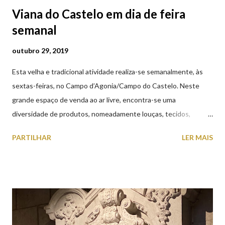
Viana do Castelo em dia de feira
semanal
outubro 29, 2019
Esta velha e tradicional atividade realiza-se semanalmente, às
sextas-feiras, no Campo d’Agonia/Campo do Castelo. Neste
grande espaço de venda ao ar livre, encontra-se uma
diversidade de produtos, nomeadamente louças, tecidos,
roupas, calçado, atoalhados, móveis, vasilhame, ferramentas,
PARTILHAR
LER MAIS
cobres entre muitos outros. Horário de funcionamento | Verão
das 07h00-20h00 / Inverno das 07h00-18h00. Feira Semanal em
Viana do Castelo (2019.10.25) Feira Semanal em Viana do
Castelo (2019.10.25) Feira Semanal em Viana do Castelo
(2019.10.25) Feira Semanal em Viana do Castelo (2019.10.25)
Feira Semanal em Viana do Castelo (2019.10.25) Feira Semanal