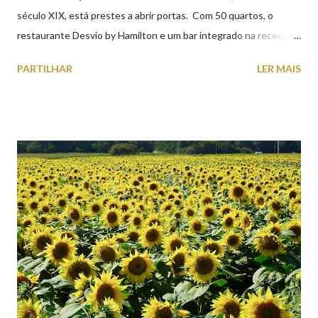
século XIX, está prestes a abrir portas. Com 50 quartos, o
restaurante Desvio by Hamilton e um bar integrado na receção,
o Axis Avenida, inspira-se na temática ferroviária, integrando
PARTILHAR
LER MAIS
peças históricas cedidas pela IP Património que homenageiam a
memória e a identidade deste emblemático edifício. 📸 3 agosto
2026 | @olharvianadocastelo