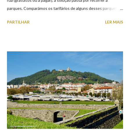
rua (gratuitos ou a pagar), a solução passa por recorrer a
parques. Comparámos os tarifários de alguns desses parques de
estacionamento públicos ou privados (tanto à superfície como
PARTILHAR
LER MAIS
subterrâneos) perto do centro da cidade (entenda-se por
centro, a Praça da República). Veja na tabela abaixo quais os mais
baratos e os mais caros. NOTA: O Parque do Gil Eannes e o
Parque da Marina/Cais Viana são à superfície os restantes são
subterrâneos. O Parque da Estação Viana Shopping é grátis de
2ª a 5ª feira a partir das 20:00 (DIAS ÚTEIS)