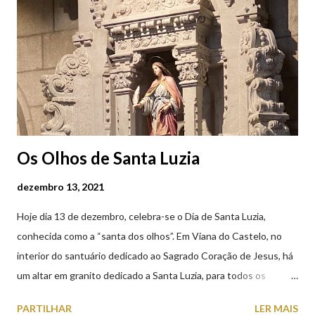
em Viana do Castelo (2019.10.25) Feira Semanal em Viana do
Castelo (2019.10.25) Feira Semanal em Viana do Castelo
(2019.10.25)
Os Olhos de Santa Luzia
dezembro 13, 2021
Hoje dia 13 de dezembro, celebra-se o Dia de Santa Luzia,
conhecida como a “santa dos olhos”. Em Viana do Castelo, no
interior do santuário dedicado ao Sagrado Coração de Jesus, há
um altar em granito dedicado a Santa Luzia, para todos os
crentes que lhe queiram prestar devoção. Em tempos, existiu
PARTILHAR
LER MAIS
uma capela dedicada a Santa Luzia construída no cimo do monte