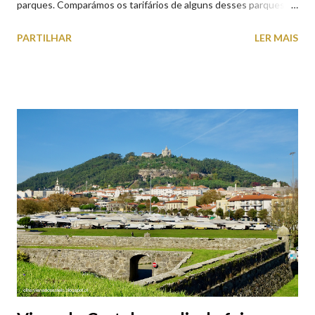
parques. Comparámos os tarifários de alguns desses parques de
estacionamento públicos ou privados (tanto à superfície como
PARTILHAR
LER MAIS
subterrâneos) perto do centro da cidade (entenda-se por
centro, a Praça da República). Veja na tabela abaixo quais os mais
baratos e os mais caros. NOTA: O Parque do Gil Eannes e o
Parque da Marina/Cais Viana são à superfície os restantes são
subterrâneos. O Parque da Estação Viana Shopping é grátis de
2ª a 5ª feira a partir das 20:00 (DIAS ÚTEIS)