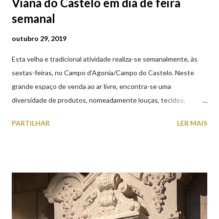
Viana do Castelo em dia de feira
semanal
outubro 29, 2019
Esta velha e tradicional atividade realiza-se semanalmente, às
sextas-feiras, no Campo d’Agonia/Campo do Castelo. Neste
grande espaço de venda ao ar livre, encontra-se uma
diversidade de produtos, nomeadamente louças, tecidos,
roupas, calçado, atoalhados, móveis, vasilhame, ferramentas,
PARTILHAR
LER MAIS
cobres entre muitos outros. Horário de funcionamento | Verão
das 07h00-20h00 / Inverno das 07h00-18h00. Feira Semanal em
Viana do Castelo (2019.10.25) Feira Semanal em Viana do
Castelo (2019.10.25) Feira Semanal em Viana do Castelo
(2019.10.25) Feira Semanal em Viana do Castelo (2019.10.25)
Feira Semanal em Viana do Castelo (2019.10.25) Feira Semanal
em Viana do Castelo (2019.10.25) Feira Semanal em Viana do