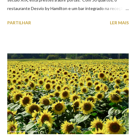
restaurante Desvio by Hamilton e um bar integrado na receção,
o Axis Avenida, inspira-se na temática ferroviária, integrando
PARTILHAR
LER MAIS
peças históricas cedidas pela IP Património que homenageiam a
memória e a identidade deste emblemático edifício. 📸 3 agosto
2026 | @olharvianadocastelo