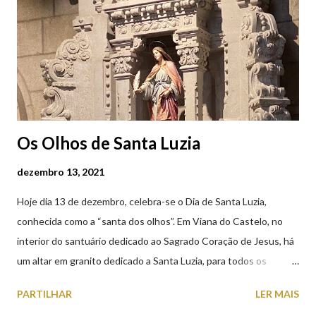
Castelo (2019.10.25) Feira Semanal em Viana do Castelo
(2019.10.25)
Os Olhos de Santa Luzia
dezembro 13, 2021
Hoje dia 13 de dezembro, celebra-se o Dia de Santa Luzia,
conhecida como a “santa dos olhos”. Em Viana do Castelo, no
interior do santuário dedicado ao Sagrado Coração de Jesus, há
um altar em granito dedicado a Santa Luzia, para todos os
crentes que lhe queiram prestar devoção. Em tempos, existiu
PARTILHAR
LER MAIS
uma capela dedicada a Santa Luzia construída no cimo do monte