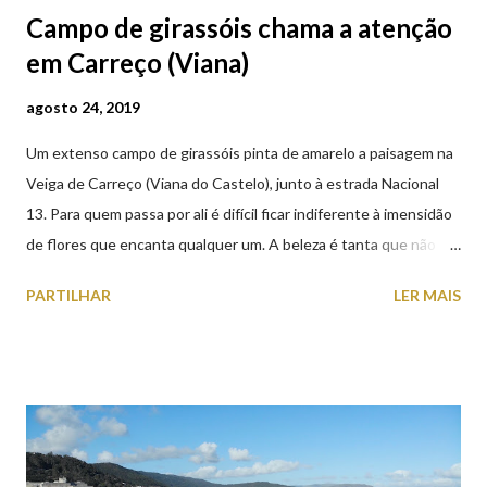
Campo de girassóis chama a atenção
em Carreço (Viana)
agosto 24, 2019
Um extenso campo de girassóis pinta de amarelo a paisagem na
Veiga de Carreço (Viana do Castelo), junto à estrada Nacional
13. Para quem passa por ali é difícil ficar indiferente à imensidão
de flores que encanta qualquer um. A beleza é tanta que não
falta quem pare por alguns minutos para observar os girassóis e
PARTILHAR
LER MAIS
aproveite a paisagem como cenário para tirar algumas
fotografias.