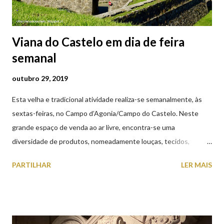
Viana do Castelo em dia de feira
semanal
outubro 29, 2019
Esta velha e tradicional atividade realiza-se semanalmente, às
sextas-feiras, no Campo d’Agonia/Campo do Castelo. Neste
grande espaço de venda ao ar livre, encontra-se uma
diversidade de produtos, nomeadamente louças, tecidos,
roupas, calçado, atoalhados, móveis, vasilhame, ferramentas,
PARTILHAR
LER MAIS
cobres entre muitos outros. Horário de funcionamento | Verão
das 07h00-20h00 / Inverno das 07h00-18h00. Feira Semanal em
Viana do Castelo (2019.10.25) Feira Semanal em Viana do
Castelo (2019.10.25) Feira Semanal em Viana do Castelo