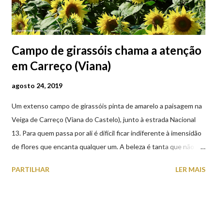
Campo de girassóis chama a atenção
em Carreço (Viana)
agosto 24, 2019
Um extenso campo de girassóis pinta de amarelo a paisagem na
Veiga de Carreço (Viana do Castelo), junto à estrada Nacional
13. Para quem passa por ali é difícil ficar indiferente à imensidão
de flores que encanta qualquer um. A beleza é tanta que não
falta quem pare por alguns minutos para observar os girassóis e
PARTILHAR
LER MAIS
aproveite a paisagem como cenário para tirar algumas
fotografias.