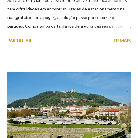
Se reside em Viana do Castelo ou é um visitante ocasional mas
tem dificuldades em encontrar lugares de estacionamento na
rua (gratuitos ou a pagar), a solução passa por recorrer a
parques. Comparámos os tarifários de alguns desses parques de
estacionamento públicos ou privados (tanto à superfície como
PARTILHAR
LER MAIS
subterrâneos) perto do centro da cidade (entenda-se por
centro, a Praça da República). Veja na tabela abaixo quais os mais
baratos e os mais caros. NOTA: O Parque do Gil Eannes e o
Parque da Marina/Cais Viana são à superfície os restantes são
subterrâneos. O Parque da Estação Viana Shopping é grátis de
2ª a 5ª feira a partir das 20:00 (DIAS ÚTEIS)