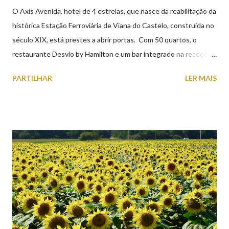
O Axis Avenida, hotel de 4 estrelas, que nasce da reabilitação da
histórica Estação Ferroviária de Viana do Castelo, construída no
século XIX, está prestes a abrir portas. Com 50 quartos, o
restaurante Desvio by Hamilton e um bar integrado na receção,
o Axis Avenida, inspira-se na temática ferroviária, integrando
PARTILHAR
LER MAIS
peças históricas cedidas pela IP Património que homenageiam a
memória e a identidade deste emblemático edifício. 📸 3 agosto
2026 | @olharvianadocastelo