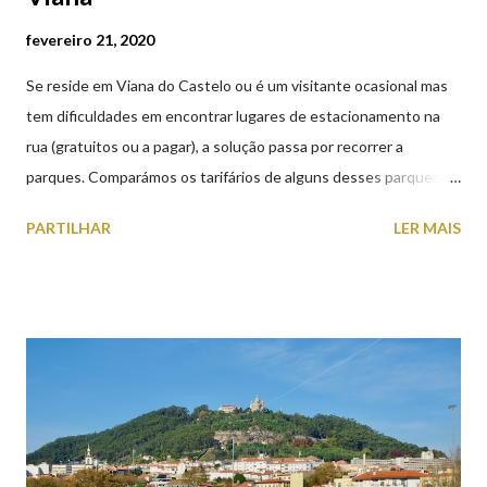
fevereiro 21, 2020
Se reside em Viana do Castelo ou é um visitante ocasional mas
tem dificuldades em encontrar lugares de estacionamento na
rua (gratuitos ou a pagar), a solução passa por recorrer a
parques. Comparámos os tarifários de alguns desses parques de
estacionamento públicos ou privados (tanto à superfície como
PARTILHAR
LER MAIS
subterrâneos) perto do centro da cidade (entenda-se por
centro, a Praça da República). Veja na tabela abaixo quais os mais
baratos e os mais caros. NOTA: O Parque do Gil Eannes e o
Parque da Marina/Cais Viana são à superfície os restantes são
subterrâneos. O Parque da Estação Viana Shopping é grátis de
2ª a 5ª feira a partir das 20:00 (DIAS ÚTEIS)