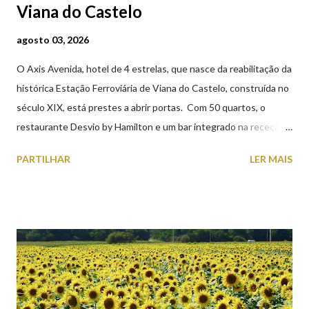
Viana do Castelo
agosto 03, 2026
O Axis Avenida, hotel de 4 estrelas, que nasce da reabilitação da
histórica Estação Ferroviária de Viana do Castelo, construída no
século XIX, está prestes a abrir portas. Com 50 quartos, o
restaurante Desvio by Hamilton e um bar integrado na receção,
o Axis Avenida, inspira-se na temática ferroviária, integrando
PARTILHAR
LER MAIS
peças históricas cedidas pela IP Património que homenageiam a
memória e a identidade deste emblemático edifício. 📸 3 agosto
2026 | @olharvianadocastelo