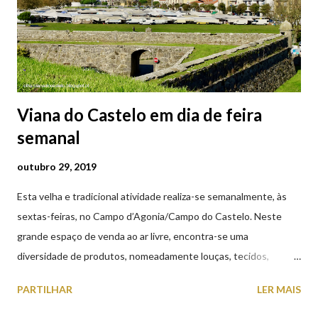
Viana do Castelo em dia de feira
semanal
outubro 29, 2019
Esta velha e tradicional atividade realiza-se semanalmente, às
sextas-feiras, no Campo d’Agonia/Campo do Castelo. Neste
grande espaço de venda ao ar livre, encontra-se uma
diversidade de produtos, nomeadamente louças, tecidos,
roupas, calçado, atoalhados, móveis, vasilhame, ferramentas,
PARTILHAR
LER MAIS
cobres entre muitos outros. Horário de funcionamento | Verão
das 07h00-20h00 / Inverno das 07h00-18h00. Feira Semanal em