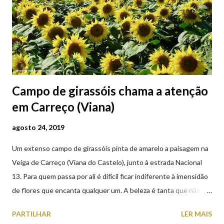
Campo de girassóis chama a atenção
em Carreço (Viana)
agosto 24, 2019
Um extenso campo de girassóis pinta de amarelo a paisagem na
Veiga de Carreço (Viana do Castelo), junto à estrada Nacional
13. Para quem passa por ali é difícil ficar indiferente à imensidão
de flores que encanta qualquer um. A beleza é tanta que não
falta quem pare por alguns minutos para observar os girassóis e
PARTILHAR
LER MAIS
aproveite a paisagem como cenário para tirar algumas