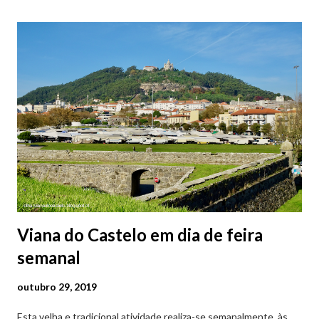
Parque da Marina/Cais Viana são à superfície os restantes são
subterrâneos. O Parque da Estação Viana Shopping é grátis de
2ª a 5ª feira a partir das 20:00 (DIAS ÚTEIS)
Viana do Castelo em dia de feira
semanal
outubro 29, 2019
Esta velha e tradicional atividade realiza-se semanalmente, às