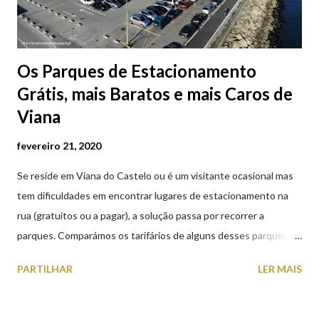
Os Parques de Estacionamento
Grátis, mais Baratos e mais Caros de
Viana
fevereiro 21, 2020
Se reside em Viana do Castelo ou é um visitante ocasional mas
tem dificuldades em encontrar lugares de estacionamento na
rua (gratuitos ou a pagar), a solução passa por recorrer a
parques. Comparámos os tarifários de alguns desses parques de
estacionamento públicos ou privados (tanto à superfície como
PARTILHAR
LER MAIS
subterrâneos) perto do centro da cidade (entenda-se por
centro, a Praça da República). Veja na tabela abaixo quais os mais
baratos e os mais caros. NOTA: O Parque do Gil Eannes e o