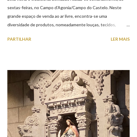
sextas-feiras, no Campo d’Agonia/Campo do Castelo. Neste
grande espaço de venda ao ar livre, encontra-se uma
diversidade de produtos, nomeadamente louças, tecidos,
roupas, calçado, atoalhados, móveis, vasilhame, ferramentas,
PARTILHAR
LER MAIS
cobres entre muitos outros. Horário de funcionamento | Verão
das 07h00-20h00 / Inverno das 07h00-18h00. Feira Semanal em
Viana do Castelo (2019.10.25) Feira Semanal em Viana do
Castelo (2019.10.25) Feira Semanal em Viana do Castelo
(2019.10.25) Feira Semanal em Viana do Castelo (2019.10.25)
Feira Semanal em Viana do Castelo (2019.10.25) Feira Semanal
em Viana do Castelo (2019.10.25) Feira Semanal em Viana do
Castelo (2019.10.25) Feira Semanal em Viana do Castelo
(2019.10.25)