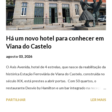
Há um novo hotel para conhecer em
Viana do Castelo
agosto 03, 2026
O Axis Avenida, hotel de 4 estrelas, que nasce da reabilitação da
histórica Estação Ferroviária de Viana do Castelo, construída no
século XIX, está prestes a abrir portas. Com 50 quartos, o
restaurante Desvio by Hamilton e um bar integrado na receção,
o Axis Avenida, inspira-se na temática ferroviária, integrando
PARTILHAR
LER MAIS
peças históricas cedidas pela IP Património que homenageiam a
memória e a identidade deste emblemático edifício. 📸 3 agosto