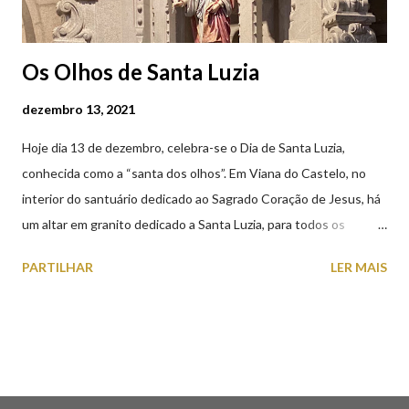
Os Olhos de Santa Luzia
dezembro 13, 2021
Hoje dia 13 de dezembro, celebra-se o Dia de Santa Luzia,
conhecida como a “santa dos olhos”. Em Viana do Castelo, no
interior do santuário dedicado ao Sagrado Coração de Jesus, há
um altar em granito dedicado a Santa Luzia, para todos os
crentes que lhe queiram prestar devoção. Em tempos, existiu
PARTILHAR
LER MAIS
uma capela dedicada a Santa Luzia construída no cimo do monte
com o mesmo nome, que subsistiu até ao ano de 1926, altura em
que foi derrubada para no seu lugar ser construído o templo
dedicado ao Sagrado Coração de Jesus (atualmente Santuário).
A lenda que deu origem à devoção de Santa Luzia como
protetora dos olhos: A história/lenda de Santa Luzia (Luzia de