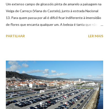
Um extenso campo de girassóis pinta de amarelo a paisagem na
Veiga de Carreço (Viana do Castelo), junto à estrada Nacional
13. Para quem passa por ali é difícil ficar indiferente à imensidão
de flores que encanta qualquer um. A beleza é tanta que não
falta quem pare por alguns minutos para observar os girassóis e
PARTILHAR
LER MAIS
aproveite a paisagem como cenário para tirar algumas
fotografias.