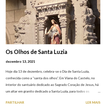
Castelo (2019.10.25) Feira Semanal em Viana do Castelo
(2019.10.25)
Os Olhos de Santa Luzia
dezembro 13, 2021
Hoje dia 13 de dezembro, celebra-se o Dia de Santa Luzia,
conhecida como a “santa dos olhos”. Em Viana do Castelo, no
interior do santuário dedicado ao Sagrado Coração de Jesus, há
um altar em granito dedicado a Santa Luzia, para todos os
crentes que lhe queiram prestar devoção. Em tempos, existiu
PARTILHAR
LER MAIS
uma capela dedicada a Santa Luzia construída no cimo do monte