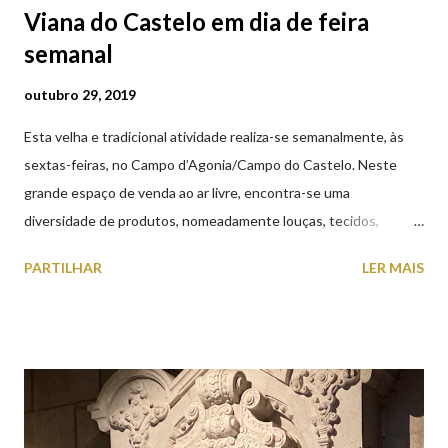
Viana do Castelo em dia de feira
semanal
outubro 29, 2019
Esta velha e tradicional atividade realiza-se semanalmente, às
sextas-feiras, no Campo d’Agonia/Campo do Castelo. Neste
grande espaço de venda ao ar livre, encontra-se uma
diversidade de produtos, nomeadamente louças, tecidos,
roupas, calçado, atoalhados, móveis, vasilhame, ferramentas,
PARTILHAR
LER MAIS
cobres entre muitos outros. Horário de funcionamento | Verão
das 07h00-20h00 / Inverno das 07h00-18h00. Feira Semanal em
Viana do Castelo (2019.10.25) Feira Semanal em Viana do
Castelo (2019.10.25) Feira Semanal em Viana do Castelo
(2019.10.25) Feira Semanal em Viana do Castelo (2019.10.25)
Feira Semanal em Viana do Castelo (2019.10.25) Feira Semanal
em Viana do Castelo (2019.10.25) Feira Semanal em Viana do