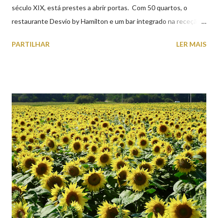
século XIX, está prestes a abrir portas. Com 50 quartos, o
restaurante Desvio by Hamilton e um bar integrado na receção,
o Axis Avenida, inspira-se na temática ferroviária, integrando
PARTILHAR
LER MAIS
peças históricas cedidas pela IP Património que homenageiam a
memória e a identidade deste emblemático edifício. 📸 3 agosto
2026 | @olharvianadocastelo