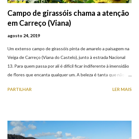
Campo de girassóis chama a atenção
em Carreço (Viana)
agosto 24, 2019
Um extenso campo de girassóis pinta de amarelo a paisagem na
Veiga de Carreço (Viana do Castelo), junto à estrada Nacional
13. Para quem passa por ali é difícil ficar indiferente à imensidão
de flores que encanta qualquer um. A beleza é tanta que não
falta quem pare por alguns minutos para observar os girassóis e
PARTILHAR
LER MAIS
aproveite a paisagem como cenário para tirar algumas
fotografias.