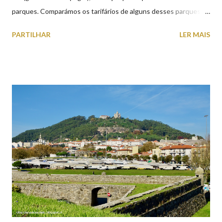
parques. Comparámos os tarifários de alguns desses parques de
estacionamento públicos ou privados (tanto à superfície como
PARTILHAR
LER MAIS
subterrâneos) perto do centro da cidade (entenda-se por
centro, a Praça da República). Veja na tabela abaixo quais os mais
baratos e os mais caros. NOTA: O Parque do Gil Eannes e o
Parque da Marina/Cais Viana são à superfície os restantes são
subterrâneos. O Parque da Estação Viana Shopping é grátis de
2ª a 5ª feira a partir das 20:00 (DIAS ÚTEIS)