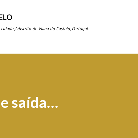
Avançar para o conteúdo principal
ELO
 cidade / distrito de Viana do Castelo, Portugal.
de saída…