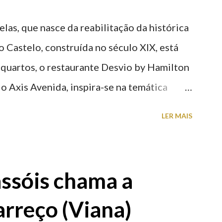
elas, que nasce da reabilitação da histórica
o Castelo, construída no século XIX, está
 quartos, o restaurante Desvio by Hamilton
o Axis Avenida, inspira-se na temática
históricas cedidas pela IP Património que
LER MAIS
ntidade deste emblemático edifício. 📸 3
astelo
ssóis chama a
rreço (Viana)