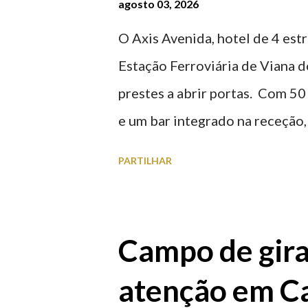
agosto 03, 2026
O Axis Avenida, hotel de 4 estr
Estação Ferroviária de Viana d
prestes a abrir portas. Com 50
e um bar integrado na receção, 
ferroviária, integrando peças 
PARTILHAR
homenageiam a memória e a ide
agosto 2026 | @olharvianadoc
Campo de gira
atenção em Ca