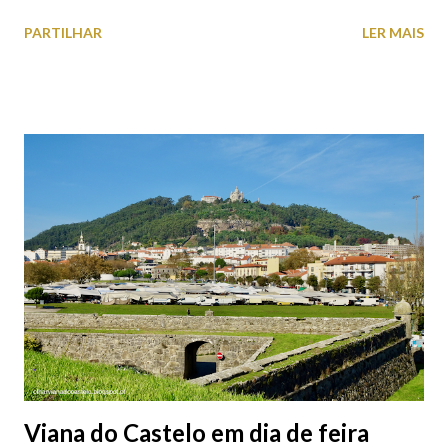
estacionamento públicos ou privados (tanto à superfície como
PARTILHAR
LER MAIS
subterrâneos) perto do centro da cidade (entenda-se por
centro, a Praça da República). Veja na tabela abaixo quais os mais
baratos e os mais caros. NOTA: O Parque do Gil Eannes e o
Parque da Marina/Cais Viana são à superfície os restantes são
subterrâneos. O Parque da Estação Viana Shopping é grátis de
2ª a 5ª feira a partir das 20:00 (DIAS ÚTEIS)
Viana do Castelo em dia de feira