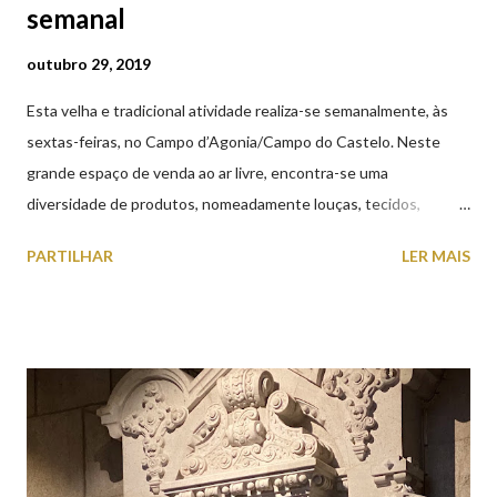
semanal
outubro 29, 2019
Esta velha e tradicional atividade realiza-se semanalmente, às
sextas-feiras, no Campo d’Agonia/Campo do Castelo. Neste
grande espaço de venda ao ar livre, encontra-se uma
diversidade de produtos, nomeadamente louças, tecidos,
roupas, calçado, atoalhados, móveis, vasilhame, ferramentas,
PARTILHAR
LER MAIS
cobres entre muitos outros. Horário de funcionamento | Verão
das 07h00-20h00 / Inverno das 07h00-18h00. Feira Semanal em
Viana do Castelo (2019.10.25) Feira Semanal em Viana do
Castelo (2019.10.25) Feira Semanal em Viana do Castelo
(2019.10.25) Feira Semanal em Viana do Castelo (2019.10.25)
Feira Semanal em Viana do Castelo (2019.10.25) Feira Semanal
em Viana do Castelo (2019.10.25) Feira Semanal em Viana do
Castelo (2019.10.25) Feira Semanal em Viana do Castelo