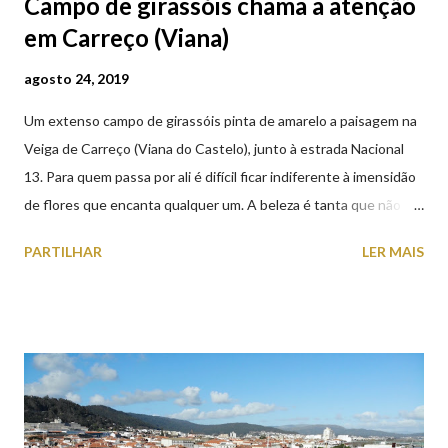
Campo de girassóis chama a atenção
em Carreço (Viana)
agosto 24, 2019
Um extenso campo de girassóis pinta de amarelo a paisagem na
Veiga de Carreço (Viana do Castelo), junto à estrada Nacional
13. Para quem passa por ali é difícil ficar indiferente à imensidão
de flores que encanta qualquer um. A beleza é tanta que não
falta quem pare por alguns minutos para observar os girassóis e
PARTILHAR
LER MAIS
aproveite a paisagem como cenário para tirar algumas
fotografias.