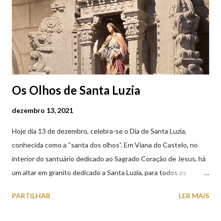
(2019.10.25)
Os Olhos de Santa Luzia
dezembro 13, 2021
Hoje dia 13 de dezembro, celebra-se o Dia de Santa Luzia,
conhecida como a “santa dos olhos”. Em Viana do Castelo, no
interior do santuário dedicado ao Sagrado Coração de Jesus, há
um altar em granito dedicado a Santa Luzia, para todos os
crentes que lhe queiram prestar devoção. Em tempos, existiu
PARTILHAR
LER MAIS
uma capela dedicada a Santa Luzia construída no cimo do monte
com o mesmo nome, que subsistiu até ao ano de 1926, altura em