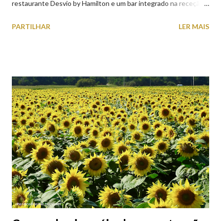
restaurante Desvio by Hamilton e um bar integrado na receção,
o Axis Avenida, inspira-se na temática ferroviária, integrando
PARTILHAR
LER MAIS
peças históricas cedidas pela IP Património que homenageiam a
memória e a identidade deste emblemático edifício. 📸 3 agosto
2026 | @olharvianadocastelo