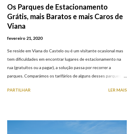
Os Parques de Estacionamento
Grátis, mais Baratos e mais Caros de
Viana
fevereiro 21, 2020
Se reside em Viana do Castelo ou é um visitante ocasional mas
tem dificuldades em encontrar lugares de estacionamento na
rua (gratuitos ou a pagar), a solução passa por recorrer a
parques. Comparámos os tarifários de alguns desses parques de
estacionamento públicos ou privados (tanto à superfície como
PARTILHAR
LER MAIS
subterrâneos) perto do centro da cidade (entenda-se por
centro, a Praça da República). Veja na tabela abaixo quais os mais
baratos e os mais caros. NOTA: O Parque do Gil Eannes e o
Parque da Marina/Cais Viana são à superfície os restantes são
subterrâneos. O Parque da Estação Viana Shopping é grátis de