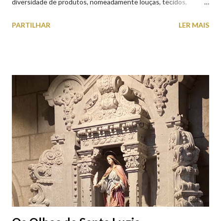
diversidade de produtos, nomeadamente louças, tecidos,
roupas, calçado, atoalhados, móveis, vasilhame, ferramentas,
PARTILHAR
LER MAIS
cobres entre muitos outros. Horário de funcionamento | Verão
das 07h00-20h00 / Inverno das 07h00-18h00. Feira Semanal em
Viana do Castelo (2019.10.25) Feira Semanal em Viana do
Castelo (2019.10.25) Feira Semanal em Viana do Castelo
(2019.10.25) Feira Semanal em Viana do Castelo (2019.10.25)
Feira Semanal em Viana do Castelo (2019.10.25) Feira Semanal
em Viana do Castelo (2019.10.25) Feira Semanal em Viana do
Castelo (2019.10.25) Feira Semanal em Viana do Castelo
(2019.10.25)