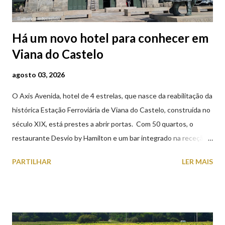
Há um novo hotel para conhecer em
Viana do Castelo
agosto 03, 2026
O Axis Avenida, hotel de 4 estrelas, que nasce da reabilitação da
histórica Estação Ferroviária de Viana do Castelo, construída no
século XIX, está prestes a abrir portas. Com 50 quartos, o
restaurante Desvio by Hamilton e um bar integrado na receção,
o Axis Avenida, inspira-se na temática ferroviária, integrando
PARTILHAR
LER MAIS
peças históricas cedidas pela IP Património que homenageiam a
memória e a identidade deste emblemático edifício. 📸 3 agosto
2026 | @olharvianadocastelo