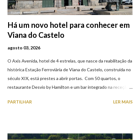
Há um novo hotel para conhecer em
Viana do Castelo
agosto 03, 2026
O Axis Avenida, hotel de 4 estrelas, que nasce da reabilitação da
histórica Estação Ferroviária de Viana do Castelo, construída no
século XIX, está prestes a abrir portas. Com 50 quartos, o
restaurante Desvio by Hamilton e um bar integrado na receção,
o Axis Avenida, inspira-se na temática ferroviária, integrando
PARTILHAR
LER MAIS
peças históricas cedidas pela IP Património que homenageiam a
memória e a identidade deste emblemático edifício. 📸 3 agosto
2026 | @olharvianadocastelo