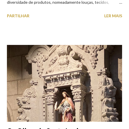
diversidade de produtos, nomeadamente louças, tecidos,
roupas, calçado, atoalhados, móveis, vasilhame, ferramentas,
PARTILHAR
LER MAIS
cobres entre muitos outros. Horário de funcionamento | Verão
das 07h00-20h00 / Inverno das 07h00-18h00. Feira Semanal em
Viana do Castelo (2019.10.25) Feira Semanal em Viana do
Castelo (2019.10.25) Feira Semanal em Viana do Castelo
(2019.10.25) Feira Semanal em Viana do Castelo (2019.10.25)
Feira Semanal em Viana do Castelo (2019.10.25) Feira Semanal
em Viana do Castelo (2019.10.25) Feira Semanal em Viana do
Castelo (2019.10.25) Feira Semanal em Viana do Castelo
(2019.10.25)