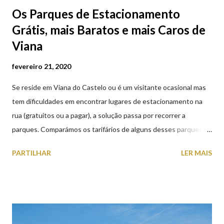
Os Parques de Estacionamento
Grátis, mais Baratos e mais Caros de
Viana
fevereiro 21, 2020
Se reside em Viana do Castelo ou é um visitante ocasional mas
tem dificuldades em encontrar lugares de estacionamento na
rua (gratuitos ou a pagar), a solução passa por recorrer a
parques. Comparámos os tarifários de alguns desses parques de
estacionamento públicos ou privados (tanto à superfície como
PARTILHAR
LER MAIS
subterrâneos) perto do centro da cidade (entenda-se por
centro, a Praça da República). Veja na tabela abaixo quais os mais
baratos e os mais caros. NOTA: O Parque do Gil Eannes e o
Parque da Marina/Cais Viana são à superfície os restantes são
subterrâneos. O Parque da Estação Viana Shopping é grátis de