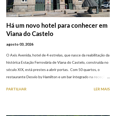
Há um novo hotel para conhecer em
Viana do Castelo
agosto 03, 2026
O Axis Avenida, hotel de 4 estrelas, que nasce da reabilitação da
histórica Estação Ferroviária de Viana do Castelo, construída no
século XIX, está prestes a abrir portas. Com 50 quartos, o
restaurante Desvio by Hamilton e um bar integrado na receção,
o Axis Avenida, inspira-se na temática ferroviária, integrando
PARTILHAR
LER MAIS
peças históricas cedidas pela IP Património que homenageiam a
memória e a identidade deste emblemático edifício. 📸 3 agosto
2026 | @olharvianadocastelo