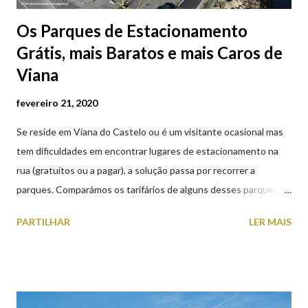
Os Parques de Estacionamento
Grátis, mais Baratos e mais Caros de
Viana
fevereiro 21, 2020
Se reside em Viana do Castelo ou é um visitante ocasional mas
tem dificuldades em encontrar lugares de estacionamento na
rua (gratuitos ou a pagar), a solução passa por recorrer a
parques. Comparámos os tarifários de alguns desses parques de
estacionamento públicos ou privados (tanto à superfície como
PARTILHAR
LER MAIS
subterrâneos) perto do centro da cidade (entenda-se por
centro, a Praça da República). Veja na tabela abaixo quais os mais
baratos e os mais caros. NOTA: O Parque do Gil Eannes e o
Parque da Marina/Cais Viana são à superfície os restantes são
subterrâneos. O Parque da Estação Viana Shopping é grátis de