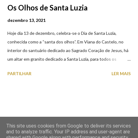
Os Olhos de Santa Luzia
dezembro 13, 2021
Hoje dia 13 de dezembro, celebra-se o Dia de Santa Luzia,
conhecida como a “santa dos olhos”. Em Viana do Castelo, no
interior do santuário dedicado ao Sagrado Coração de Jesus, há
um altar em granito dedicado a Santa Luzia, para todos os
crentes que lhe queiram prestar devoção. Em tempos, existiu
PARTILHAR
LER MAIS
uma capela dedicada a Santa Luzia construída no cimo do monte
com o mesmo nome, que subsistiu até ao ano de 1926, altura em
que foi derrubada para no seu lugar ser construído o templo
dedicado ao Sagrado Coração de Jesus (atualmente Santuário).
A lenda que deu origem à devoção de Santa Luzia como
protetora dos olhos: A história/lenda de Santa Luzia (Luzia de
This site uses cookies from Google to deliver its services
Siracusa) conta que esta jovem italiana venerada pelos católicos,
and to analyze traffic. Your IP address and user-agent are
sofreu perseguições por ser cristã. De acordo com a lenda,
shared with Google along with performance and security