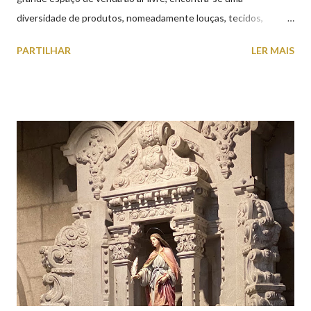
diversidade de produtos, nomeadamente louças, tecidos,
roupas, calçado, atoalhados, móveis, vasilhame, ferramentas,
PARTILHAR
LER MAIS
cobres entre muitos outros. Horário de funcionamento | Verão
das 07h00-20h00 / Inverno das 07h00-18h00. Feira Semanal em
Viana do Castelo (2019.10.25) Feira Semanal em Viana do
Castelo (2019.10.25) Feira Semanal em Viana do Castelo
(2019.10.25) Feira Semanal em Viana do Castelo (2019.10.25)
Feira Semanal em Viana do Castelo (2019.10.25) Feira Semanal
em Viana do Castelo (2019.10.25) Feira Semanal em Viana do
Castelo (2019.10.25) Feira Semanal em Viana do Castelo
(2019.10.25)