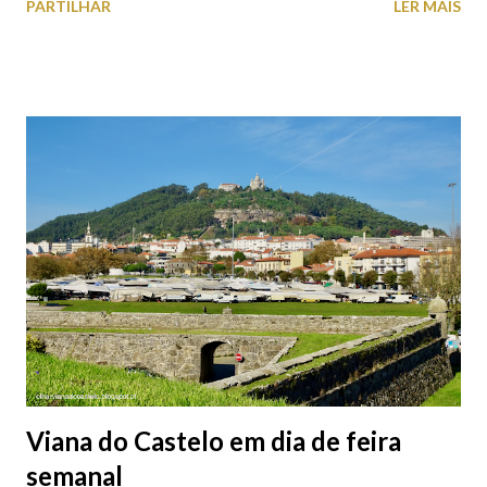
PARTILHAR
LER MAIS
subterrâneos) perto do centro da cidade (entenda-se por
centro, a Praça da República). Veja na tabela abaixo quais os mais
baratos e os mais caros. NOTA: O Parque do Gil Eannes e o
Parque da Marina/Cais Viana são à superfície os restantes são
subterrâneos. O Parque da Estação Viana Shopping é grátis de
2ª a 5ª feira a partir das 20:00 (DIAS ÚTEIS)
Viana do Castelo em dia de feira
semanal