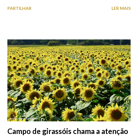
o Axis Avenida, inspira-se na temática ferroviária, integrando
PARTILHAR
LER MAIS
peças históricas cedidas pela IP Património que homenageiam a
memória e a identidade deste emblemático edifício. 📸 3 agosto
2026 | @olharvianadocastelo
Campo de girassóis chama a atenção