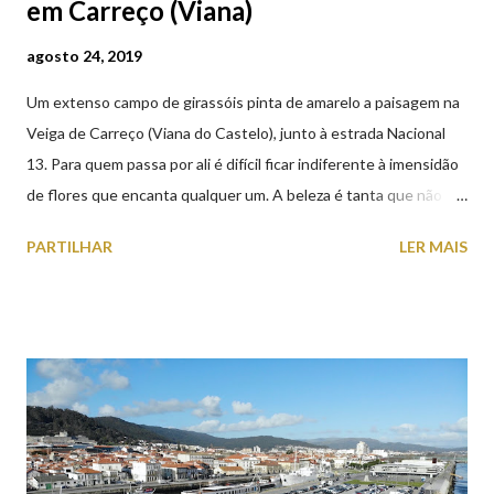
em Carreço (Viana)
agosto 24, 2019
Um extenso campo de girassóis pinta de amarelo a paisagem na
Veiga de Carreço (Viana do Castelo), junto à estrada Nacional
13. Para quem passa por ali é difícil ficar indiferente à imensidão
de flores que encanta qualquer um. A beleza é tanta que não
falta quem pare por alguns minutos para observar os girassóis e
PARTILHAR
LER MAIS
aproveite a paisagem como cenário para tirar algumas
fotografias.