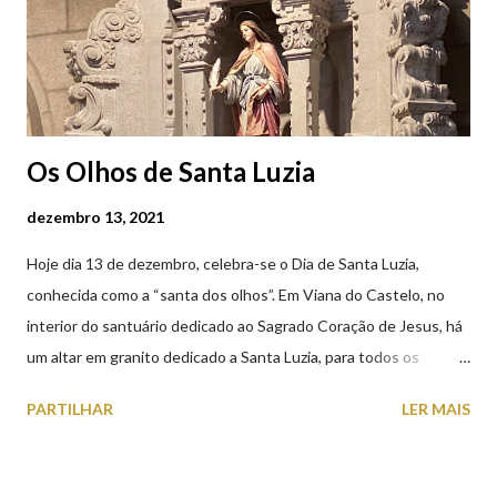
Os Olhos de Santa Luzia
dezembro 13, 2021
Hoje dia 13 de dezembro, celebra-se o Dia de Santa Luzia,
conhecida como a “santa dos olhos”. Em Viana do Castelo, no
interior do santuário dedicado ao Sagrado Coração de Jesus, há
um altar em granito dedicado a Santa Luzia, para todos os
crentes que lhe queiram prestar devoção. Em tempos, existiu
PARTILHAR
LER MAIS
uma capela dedicada a Santa Luzia construída no cimo do monte
com o mesmo nome, que subsistiu até ao ano de 1926, altura em
que foi derrubada para no seu lugar ser construído o templo