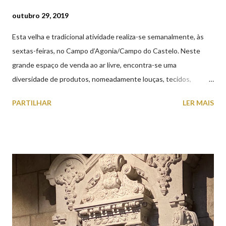
outubro 29, 2019
Esta velha e tradicional atividade realiza-se semanalmente, às
sextas-feiras, no Campo d’Agonia/Campo do Castelo. Neste
grande espaço de venda ao ar livre, encontra-se uma
diversidade de produtos, nomeadamente louças, tecidos,
roupas, calçado, atoalhados, móveis, vasilhame, ferramentas,
PARTILHAR
LER MAIS
cobres entre muitos outros. Horário de funcionamento | Verão
das 07h00-20h00 / Inverno das 07h00-18h00. Feira Semanal em
Viana do Castelo (2019.10.25) Feira Semanal em Viana do
Castelo (2019.10.25) Feira Semanal em Viana do Castelo
(2019.10.25) Feira Semanal em Viana do Castelo (2019.10.25)
Feira Semanal em Viana do Castelo (2019.10.25) Feira Semanal
em Viana do Castelo (2019.10.25) Feira Semanal em Viana do
Castelo (2019.10.25) Feira Semanal em Viana do Castelo
(2019.10.25)