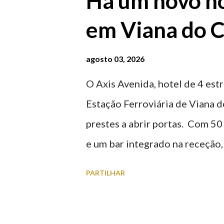
Há um novo ho
em Viana do C
agosto 03, 2026
O Axis Avenida, hotel de 4 estr
Estação Ferroviária de Viana d
prestes a abrir portas. Com 50
e um bar integrado na receção, 
ferroviária, integrando peças 
PARTILHAR
homenageiam a memória e a ide
agosto 2026 | @olharvianadoc