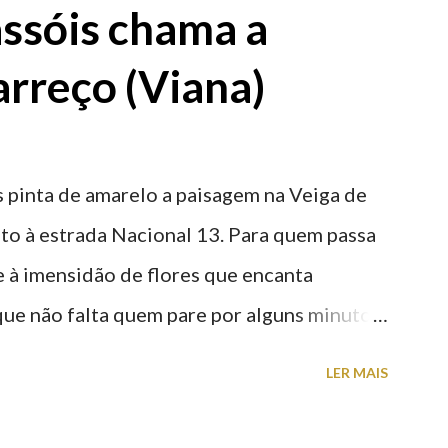
ssóis chama a
rreço (Viana)
 pinta de amarelo a paisagem na Veiga de
nto à estrada Nacional 13. Para quem passa
nte à imensidão de flores que encanta
que não falta quem pare por alguns minutos
proveite a paisagem como cenário para tirar
LER MAIS