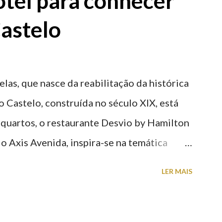
tel para conhecer
astelo
elas, que nasce da reabilitação da histórica
o Castelo, construída no século XIX, está
 quartos, o restaurante Desvio by Hamilton
o Axis Avenida, inspira-se na temática
históricas cedidas pela IP Património que
LER MAIS
ntidade deste emblemático edifício. 📸 3
astelo