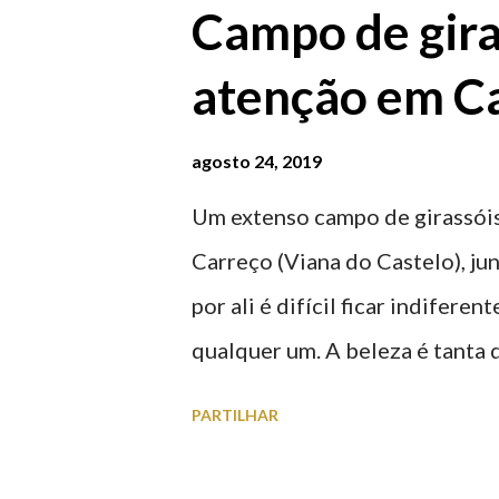
Campo de gira
atenção em Ca
agosto 24, 2019
Um extenso campo de girassóis
Carreço (Viana do Castelo), ju
por ali é difícil ficar indifere
qualquer um. A beleza é tanta 
para observar os girassóis e a
PARTILHAR
algumas fotografias.