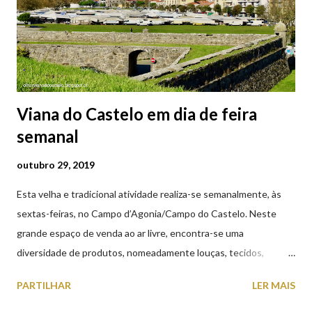
Viana do Castelo em dia de feira
semanal
outubro 29, 2019
Esta velha e tradicional atividade realiza-se semanalmente, às
sextas-feiras, no Campo d’Agonia/Campo do Castelo. Neste
grande espaço de venda ao ar livre, encontra-se uma
diversidade de produtos, nomeadamente louças, tecidos,
roupas, calçado, atoalhados, móveis, vasilhame, ferramentas,
PARTILHAR
LER MAIS
cobres entre muitos outros. Horário de funcionamento | Verão
das 07h00-20h00 / Inverno das 07h00-18h00. Feira Semanal em