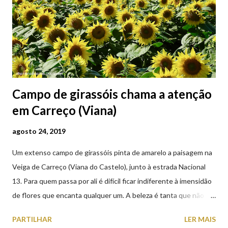
Campo de girassóis chama a atenção
em Carreço (Viana)
agosto 24, 2019
Um extenso campo de girassóis pinta de amarelo a paisagem na
Veiga de Carreço (Viana do Castelo), junto à estrada Nacional
13. Para quem passa por ali é difícil ficar indiferente à imensidão
de flores que encanta qualquer um. A beleza é tanta que não
falta quem pare por alguns minutos para observar os girassóis e
PARTILHAR
LER MAIS
aproveite a paisagem como cenário para tirar algumas