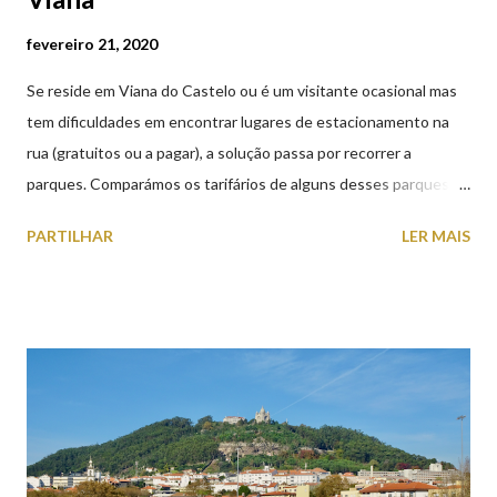
fevereiro 21, 2020
Se reside em Viana do Castelo ou é um visitante ocasional mas
tem dificuldades em encontrar lugares de estacionamento na
rua (gratuitos ou a pagar), a solução passa por recorrer a
parques. Comparámos os tarifários de alguns desses parques de
estacionamento públicos ou privados (tanto à superfície como
PARTILHAR
LER MAIS
subterrâneos) perto do centro da cidade (entenda-se por
centro, a Praça da República). Veja na tabela abaixo quais os mais
baratos e os mais caros. NOTA: O Parque do Gil Eannes e o
Parque da Marina/Cais Viana são à superfície os restantes são
subterrâneos. O Parque da Estação Viana Shopping é grátis de
2ª a 5ª feira a partir das 20:00 (DIAS ÚTEIS)