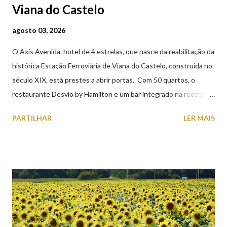
Viana do Castelo
agosto 03, 2026
O Axis Avenida, hotel de 4 estrelas, que nasce da reabilitação da
histórica Estação Ferroviária de Viana do Castelo, construída no
século XIX, está prestes a abrir portas. Com 50 quartos, o
restaurante Desvio by Hamilton e um bar integrado na receção,
o Axis Avenida, inspira-se na temática ferroviária, integrando
PARTILHAR
LER MAIS
peças históricas cedidas pela IP Património que homenageiam a
memória e a identidade deste emblemático edifício. 📸 3 agosto
2026 | @olharvianadocastelo