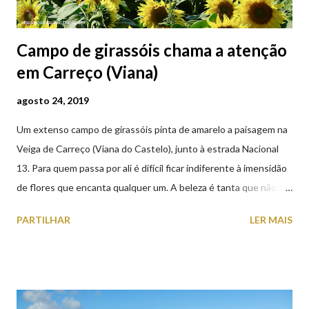
Campo de girassóis chama a atenção
em Carreço (Viana)
agosto 24, 2019
Um extenso campo de girassóis pinta de amarelo a paisagem na
Veiga de Carreço (Viana do Castelo), junto à estrada Nacional
13. Para quem passa por ali é difícil ficar indiferente à imensidão
de flores que encanta qualquer um. A beleza é tanta que não
falta quem pare por alguns minutos para observar os girassóis e
PARTILHAR
LER MAIS
aproveite a paisagem como cenário para tirar algumas
fotografias.