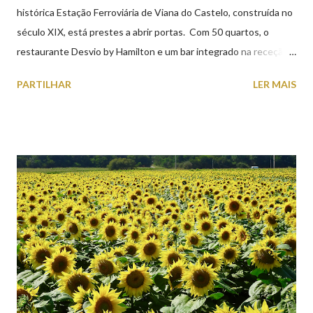
histórica Estação Ferroviária de Viana do Castelo, construída no
século XIX, está prestes a abrir portas. Com 50 quartos, o
restaurante Desvio by Hamilton e um bar integrado na receção,
o Axis Avenida, inspira-se na temática ferroviária, integrando
PARTILHAR
LER MAIS
peças históricas cedidas pela IP Património que homenageiam a
memória e a identidade deste emblemático edifício. 📸 3 agosto
2026 | @olharvianadocastelo