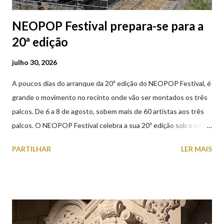
NEOPOP Festival prepara-se para a
20ª edição
julho 30, 2026
A poucos dias do arranque da 20ª edição do NEOPOP Festival, é
grande o movimento no recinto onde vão ser montados os três
palcos. De 6 a 8 de agosto, sobem mais de 60 artistas aos três
palcos. O NEOPOP Festival celebra a sua 20ª edição sob o nome
ANTIPOP. Considerado o maior evento de música eletrónica em
PARTILHAR
LER MAIS
Portugal e um dos mais prestigiados da Europa, atrai milhares de
visitantes nacionais e internacionais. Realiza-se junto ao Forte
de Santiago da Barra, em Viana do Castelo. 📸 30 julho 2026 |
@olharvianadocastelo Saiba tudo sobre o NEOPOP 2026, AQUI
.