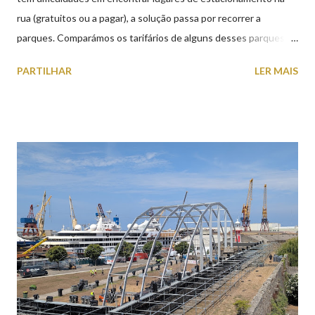
rua (gratuitos ou a pagar), a solução passa por recorrer a
parques. Comparámos os tarifários de alguns desses parques de
estacionamento públicos ou privados (tanto à superfície como
PARTILHAR
LER MAIS
subterrâneos) perto do centro da cidade (entenda-se por
centro, a Praça da República). Veja na tabela abaixo quais os mais
baratos e os mais caros. NOTA: O Parque do Gil Eannes e o
Parque da Marina/Cais Viana são à superfície os restantes são
subterrâneos. O Parque da Estação Viana Shopping é grátis de
2ª a 5ª feira a partir das 20:00 (DIAS ÚTEIS)