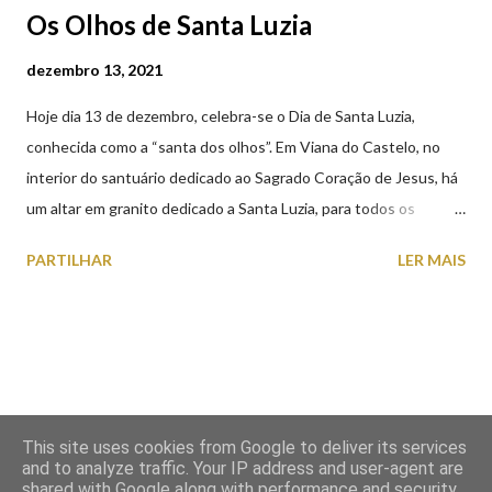
Os Olhos de Santa Luzia
dezembro 13, 2021
Hoje dia 13 de dezembro, celebra-se o Dia de Santa Luzia,
conhecida como a “santa dos olhos”. Em Viana do Castelo, no
interior do santuário dedicado ao Sagrado Coração de Jesus, há
um altar em granito dedicado a Santa Luzia, para todos os
crentes que lhe queiram prestar devoção. Em tempos, existiu
PARTILHAR
LER MAIS
uma capela dedicada a Santa Luzia construída no cimo do monte
com o mesmo nome, que subsistiu até ao ano de 1926, altura em
que foi derrubada para no seu lugar ser construído o templo
dedicado ao Sagrado Coração de Jesus (atualmente Santuário).
A lenda que deu origem à devoção de Santa Luzia como
protetora dos olhos: A história/lenda de Santa Luzia (Luzia de
This site uses cookies from Google to deliver its services
Siracusa) conta que esta jovem italiana venerada pelos católicos,
and to analyze traffic. Your IP address and user-agent are
sofreu perseguições por ser cristã. De acordo com a lenda,
shared with Google along with performance and security