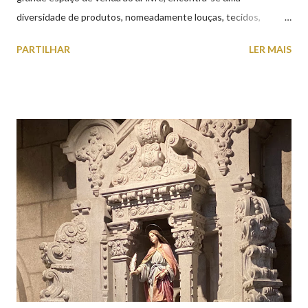
diversidade de produtos, nomeadamente louças, tecidos,
roupas, calçado, atoalhados, móveis, vasilhame, ferramentas,
PARTILHAR
LER MAIS
cobres entre muitos outros. Horário de funcionamento | Verão
das 07h00-20h00 / Inverno das 07h00-18h00. Feira Semanal em
Viana do Castelo (2019.10.25) Feira Semanal em Viana do
Castelo (2019.10.25) Feira Semanal em Viana do Castelo
(2019.10.25) Feira Semanal em Viana do Castelo (2019.10.25)
Feira Semanal em Viana do Castelo (2019.10.25) Feira Semanal
em Viana do Castelo (2019.10.25) Feira Semanal em Viana do
Castelo (2019.10.25) Feira Semanal em Viana do Castelo
(2019.10.25)