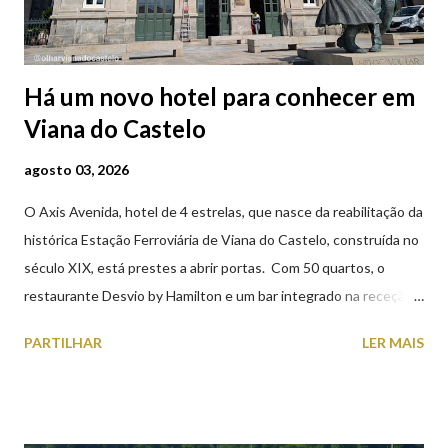
Há um novo hotel para conhecer em
Viana do Castelo
agosto 03, 2026
O Axis Avenida, hotel de 4 estrelas, que nasce da reabilitação da
histórica Estação Ferroviária de Viana do Castelo, construída no
século XIX, está prestes a abrir portas. Com 50 quartos, o
restaurante Desvio by Hamilton e um bar integrado na receção,
o Axis Avenida, inspira-se na temática ferroviária, integrando
PARTILHAR
LER MAIS
peças históricas cedidas pela IP Património que homenageiam a
memória e a identidade deste emblemático edifício. 📸 3 agosto
2026 | @olharvianadocastelo