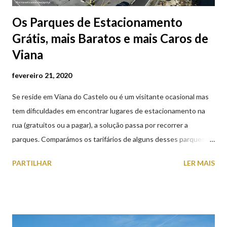
Os Parques de Estacionamento
Grátis, mais Baratos e mais Caros de
Viana
fevereiro 21, 2020
Se reside em Viana do Castelo ou é um visitante ocasional mas
tem dificuldades em encontrar lugares de estacionamento na
rua (gratuitos ou a pagar), a solução passa por recorrer a
parques. Comparámos os tarifários de alguns desses parques de
estacionamento públicos ou privados (tanto à superfície como
PARTILHAR
LER MAIS
subterrâneos) perto do centro da cidade (entenda-se por
centro, a Praça da República). Veja na tabela abaixo quais os mais
baratos e os mais caros. NOTA: O Parque do Gil Eannes e o
Parque da Marina/Cais Viana são à superfície os restantes são
subterrâneos. O Parque da Estação Viana Shopping é grátis de