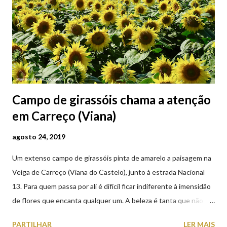
Campo de girassóis chama a atenção
em Carreço (Viana)
agosto 24, 2019
Um extenso campo de girassóis pinta de amarelo a paisagem na
Veiga de Carreço (Viana do Castelo), junto à estrada Nacional
13. Para quem passa por ali é difícil ficar indiferente à imensidão
de flores que encanta qualquer um. A beleza é tanta que não
falta quem pare por alguns minutos para observar os girassóis e
PARTILHAR
LER MAIS