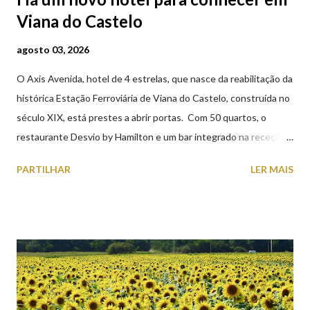
Viana do Castelo
agosto 03, 2026
O Axis Avenida, hotel de 4 estrelas, que nasce da reabilitação da
histórica Estação Ferroviária de Viana do Castelo, construída no
século XIX, está prestes a abrir portas. Com 50 quartos, o
restaurante Desvio by Hamilton e um bar integrado na receção,
o Axis Avenida, inspira-se na temática ferroviária, integrando
PARTILHAR
LER MAIS
peças históricas cedidas pela IP Património que homenageiam a
memória e a identidade deste emblemático edifício. 📸 3 agosto
2026 | @olharvianadocastelo