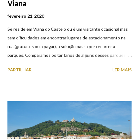
Viana
fevereiro 21, 2020
Se reside em Viana do Castelo ou é um visitante ocasional mas
tem dificuldades em encontrar lugares de estacionamento na
rua (gratuitos ou a pagar), a solução passa por recorrer a
parques. Comparámos os tarifários de alguns desses parques de
estacionamento públicos ou privados (tanto à superfície como
PARTILHAR
LER MAIS
subterrâneos) perto do centro da cidade (entenda-se por
centro, a Praça da República). Veja na tabela abaixo quais os mais
baratos e os mais caros. NOTA: O Parque do Gil Eannes e o
Parque da Marina/Cais Viana são à superfície os restantes são
subterrâneos. O Parque da Estação Viana Shopping é grátis de
2ª a 5ª feira a partir das 20:00 (DIAS ÚTEIS)