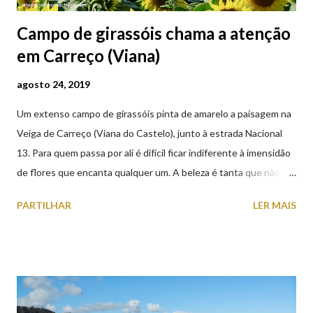
Campo de girassóis chama a atenção
em Carreço (Viana)
agosto 24, 2019
Um extenso campo de girassóis pinta de amarelo a paisagem na
Veiga de Carreço (Viana do Castelo), junto à estrada Nacional
13. Para quem passa por ali é difícil ficar indiferente à imensidão
de flores que encanta qualquer um. A beleza é tanta que não
falta quem pare por alguns minutos para observar os girassóis e
PARTILHAR
LER MAIS
aproveite a paisagem como cenário para tirar algumas
fotografias.