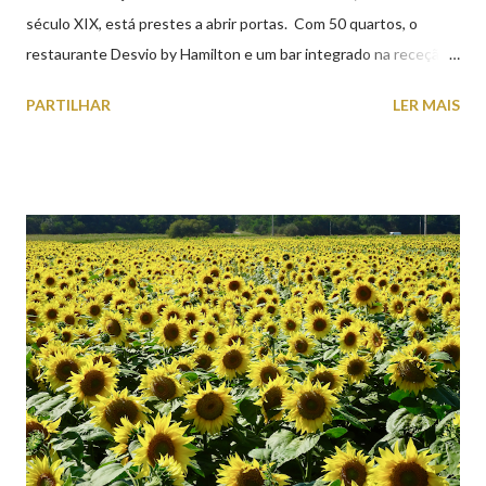
século XIX, está prestes a abrir portas. Com 50 quartos, o
restaurante Desvio by Hamilton e um bar integrado na receção,
o Axis Avenida, inspira-se na temática ferroviária, integrando
PARTILHAR
LER MAIS
peças históricas cedidas pela IP Património que homenageiam a
memória e a identidade deste emblemático edifício. 📸 3 agosto
2026 | @olharvianadocastelo