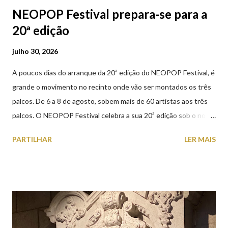
NEOPOP Festival prepara-se para a
20ª edição
julho 30, 2026
A poucos dias do arranque da 20ª edição do NEOPOP Festival, é
grande o movimento no recinto onde vão ser montados os três
palcos. De 6 a 8 de agosto, sobem mais de 60 artistas aos três
palcos. O NEOPOP Festival celebra a sua 20ª edição sob o nome
ANTIPOP. Considerado o maior evento de música eletrónica em
PARTILHAR
LER MAIS
Portugal e um dos mais prestigiados da Europa, atrai milhares de
visitantes nacionais e internacionais. Realiza-se junto ao Forte
de Santiago da Barra, em Viana do Castelo. 📸 30 julho 2026 |
@olharvianadocastelo Saiba tudo sobre o NEOPOP 2026, AQUI
.