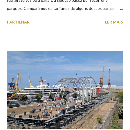
rua (gratuitos ou a pagar), a solução passa por recorrer a
parques. Comparámos os tarifários de alguns desses parques de
estacionamento públicos ou privados (tanto à superfície como
PARTILHAR
LER MAIS
subterrâneos) perto do centro da cidade (entenda-se por
centro, a Praça da República). Veja na tabela abaixo quais os mais
baratos e os mais caros. NOTA: O Parque do Gil Eannes e o
Parque da Marina/Cais Viana são à superfície os restantes são
subterrâneos. O Parque da Estação Viana Shopping é grátis de
2ª a 5ª feira a partir das 20:00 (DIAS ÚTEIS)