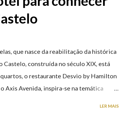
tel para conhecer
astelo
elas, que nasce da reabilitação da histórica
o Castelo, construída no século XIX, está
 quartos, o restaurante Desvio by Hamilton
o Axis Avenida, inspira-se na temática
históricas cedidas pela IP Património que
LER MAIS
ntidade deste emblemático edifício. 📸 3
astelo