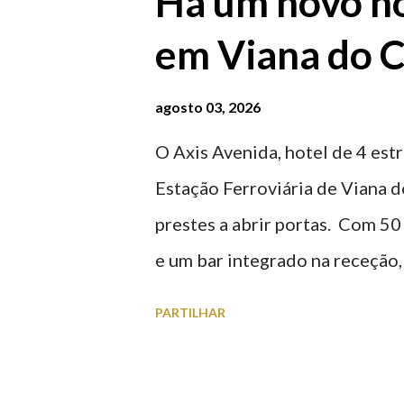
Há um novo ho
em Viana do C
agosto 03, 2026
O Axis Avenida, hotel de 4 estr
Estação Ferroviária de Viana d
prestes a abrir portas. Com 50
e um bar integrado na receção, 
ferroviária, integrando peças 
PARTILHAR
homenageiam a memória e a ide
agosto 2026 | @olharvianadoc