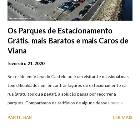
Os Parques de Estacionamento
Grátis, mais Baratos e mais Caros de
Viana
fevereiro 21, 2020
Se reside em Viana do Castelo ou é um visitante ocasional mas
tem dificuldades em encontrar lugares de estacionamento na
rua (gratuitos ou a pagar), a solução passa por recorrer a
parques. Comparámos os tarifários de alguns desses parques de
estacionamento públicos ou privados (tanto à superfície como
PARTILHAR
LER MAIS
subterrâneos) perto do centro da cidade (entenda-se por
centro, a Praça da República). Veja na tabela abaixo quais os mais
baratos e os mais caros. NOTA: O Parque do Gil Eannes e o