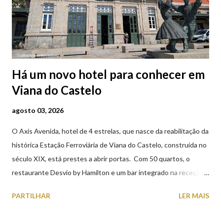
Há um novo hotel para conhecer em
Viana do Castelo
agosto 03, 2026
O Axis Avenida, hotel de 4 estrelas, que nasce da reabilitação da
histórica Estação Ferroviária de Viana do Castelo, construída no
século XIX, está prestes a abrir portas. Com 50 quartos, o
restaurante Desvio by Hamilton e um bar integrado na receção,
o Axis Avenida, inspira-se na temática ferroviária, integrando
PARTILHAR
LER MAIS
peças históricas cedidas pela IP Património que homenageiam a
memória e a identidade deste emblemático edifício. 📸 3 agosto