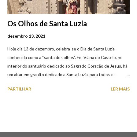
Os Olhos de Santa Luzia
dezembro 13, 2021
Hoje dia 13 de dezembro, celebra-se o Dia de Santa Luzia,
conhecida como a “santa dos olhos”. Em Viana do Castelo, no
interior do santuário dedicado ao Sagrado Coração de Jesus, há
um altar em granito dedicado a Santa Luzia, para todos os
crentes que lhe queiram prestar devoção. Em tempos, existiu
PARTILHAR
LER MAIS
uma capela dedicada a Santa Luzia construída no cimo do monte
com o mesmo nome, que subsistiu até ao ano de 1926, altura em
que foi derrubada para no seu lugar ser construído o templo
dedicado ao Sagrado Coração de Jesus (atualmente Santuário).
A lenda que deu origem à devoção de Santa Luzia como
protetora dos olhos: A história/lenda de Santa Luzia (Luzia de