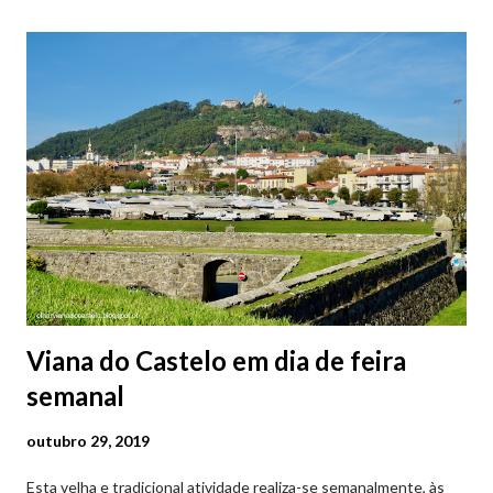
Parque da Marina/Cais Viana são à superfície os restantes são
subterrâneos. O Parque da Estação Viana Shopping é grátis de
2ª a 5ª feira a partir das 20:00 (DIAS ÚTEIS)
Viana do Castelo em dia de feira
semanal
outubro 29, 2019
Esta velha e tradicional atividade realiza-se semanalmente, às