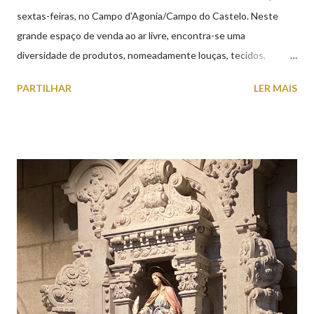
sextas-feiras, no Campo d’Agonia/Campo do Castelo. Neste
grande espaço de venda ao ar livre, encontra-se uma
diversidade de produtos, nomeadamente louças, tecidos,
roupas, calçado, atoalhados, móveis, vasilhame, ferramentas,
PARTILHAR
LER MAIS
cobres entre muitos outros. Horário de funcionamento | Verão
das 07h00-20h00 / Inverno das 07h00-18h00. Feira Semanal em
Viana do Castelo (2019.10.25) Feira Semanal em Viana do
Castelo (2019.10.25) Feira Semanal em Viana do Castelo
(2019.10.25) Feira Semanal em Viana do Castelo (2019.10.25)
Feira Semanal em Viana do Castelo (2019.10.25) Feira Semanal
em Viana do Castelo (2019.10.25) Feira Semanal em Viana do
Castelo (2019.10.25) Feira Semanal em Viana do Castelo
(2019.10.25)