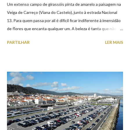
Um extenso campo de girassóis pinta de amarelo a paisagem na
Veiga de Carreço (Viana do Castelo), junto à estrada Nacional
13. Para quem passa por ali é difícil ficar indiferente à imensidão
de flores que encanta qualquer um. A beleza é tanta que não
falta quem pare por alguns minutos para observar os girassóis e
PARTILHAR
LER MAIS
aproveite a paisagem como cenário para tirar algumas
fotografias.