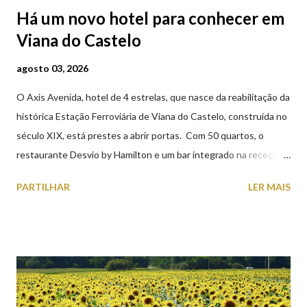
Há um novo hotel para conhecer em
Viana do Castelo
agosto 03, 2026
O Axis Avenida, hotel de 4 estrelas, que nasce da reabilitação da
histórica Estação Ferroviária de Viana do Castelo, construída no
século XIX, está prestes a abrir portas. Com 50 quartos, o
restaurante Desvio by Hamilton e um bar integrado na receção,
o Axis Avenida, inspira-se na temática ferroviária, integrando
PARTILHAR
LER MAIS
peças históricas cedidas pela IP Património que homenageiam a
memória e a identidade deste emblemático edifício. 📸 3 agosto
2026 | @olharvianadocastelo