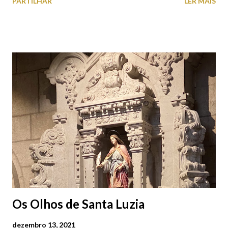
PARTILHAR
LER MAIS
cobres entre muitos outros. Horário de funcionamento | Verão
das 07h00-20h00 / Inverno das 07h00-18h00. Feira Semanal em
Viana do Castelo (2019.10.25) Feira Semanal em Viana do
Castelo (2019.10.25) Feira Semanal em Viana do Castelo
(2019.10.25) Feira Semanal em Viana do Castelo (2019.10.25)
Feira Semanal em Viana do Castelo (2019.10.25) Feira Semanal
em Viana do Castelo (2019.10.25) Feira Semanal em Viana do
Castelo (2019.10.25) Feira Semanal em Viana do Castelo
(2019.10.25)
Os Olhos de Santa Luzia
dezembro 13, 2021