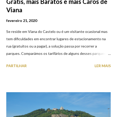
Grátis, mais Baratos e mais Caros de
Viana
fevereiro 21, 2020
Se reside em Viana do Castelo ou é um visitante ocasional mas
tem dificuldades em encontrar lugares de estacionamento na
rua (gratuitos ou a pagar), a solução passa por recorrer a
parques. Comparámos os tarifários de alguns desses parques de
estacionamento públicos ou privados (tanto à superfície como
PARTILHAR
LER MAIS
subterrâneos) perto do centro da cidade (entenda-se por
centro, a Praça da República). Veja na tabela abaixo quais os mais
baratos e os mais caros. NOTA: O Parque do Gil Eannes e o
Parque da Marina/Cais Viana são à superfície os restantes são
subterrâneos. O Parque da Estação Viana Shopping é grátis de
2ª a 5ª feira a partir das 20:00 (DIAS ÚTEIS)