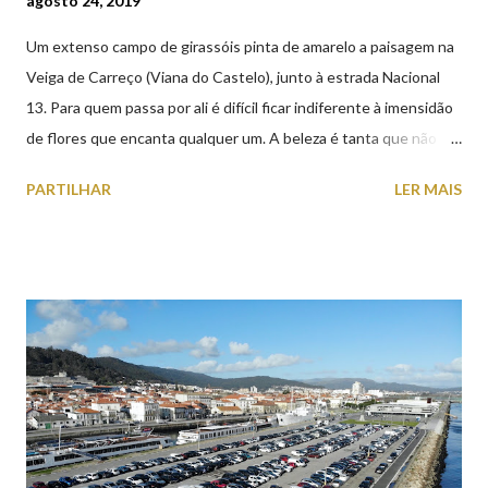
agosto 24, 2019
Um extenso campo de girassóis pinta de amarelo a paisagem na
Veiga de Carreço (Viana do Castelo), junto à estrada Nacional
13. Para quem passa por ali é difícil ficar indiferente à imensidão
de flores que encanta qualquer um. A beleza é tanta que não
falta quem pare por alguns minutos para observar os girassóis e
PARTILHAR
LER MAIS
aproveite a paisagem como cenário para tirar algumas
fotografias.