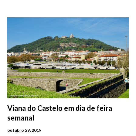
baratos e os mais caros. NOTA: O Parque do Gil Eannes e o
Parque da Marina/Cais Viana são à superfície os restantes são
subterrâneos. O Parque da Estação Viana Shopping é grátis de
2ª a 5ª feira a partir das 20:00 (DIAS ÚTEIS)
Viana do Castelo em dia de feira
semanal
outubro 29, 2019