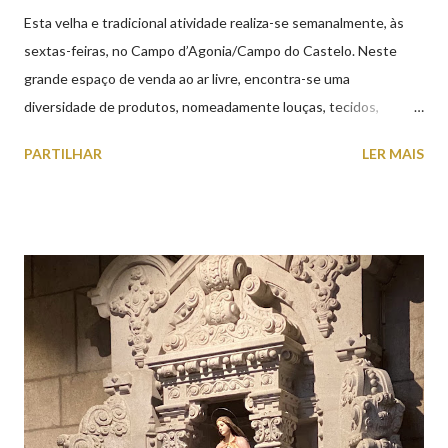
Esta velha e tradicional atividade realiza-se semanalmente, às
sextas-feiras, no Campo d’Agonia/Campo do Castelo. Neste
grande espaço de venda ao ar livre, encontra-se uma
diversidade de produtos, nomeadamente louças, tecidos,
roupas, calçado, atoalhados, móveis, vasilhame, ferramentas,
PARTILHAR
LER MAIS
cobres entre muitos outros. Horário de funcionamento | Verão
das 07h00-20h00 / Inverno das 07h00-18h00. Feira Semanal em
Viana do Castelo (2019.10.25) Feira Semanal em Viana do
Castelo (2019.10.25) Feira Semanal em Viana do Castelo
(2019.10.25) Feira Semanal em Viana do Castelo (2019.10.25)
Feira Semanal em Viana do Castelo (2019.10.25) Feira Semanal
em Viana do Castelo (2019.10.25) Feira Semanal em Viana do
Castelo (2019.10.25) Feira Semanal em Viana do Castelo
(2019.10.25)