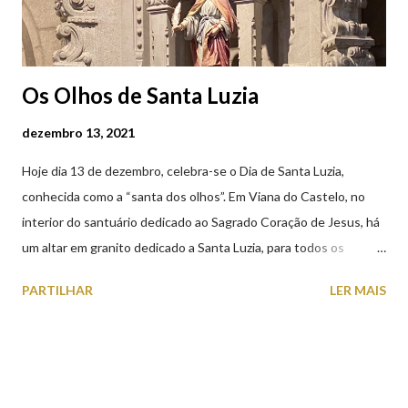
Os Olhos de Santa Luzia
dezembro 13, 2021
Hoje dia 13 de dezembro, celebra-se o Dia de Santa Luzia,
conhecida como a “santa dos olhos”. Em Viana do Castelo, no
interior do santuário dedicado ao Sagrado Coração de Jesus, há
um altar em granito dedicado a Santa Luzia, para todos os
crentes que lhe queiram prestar devoção. Em tempos, existiu
PARTILHAR
LER MAIS
uma capela dedicada a Santa Luzia construída no cimo do monte
com o mesmo nome, que subsistiu até ao ano de 1926, altura em
que foi derrubada para no seu lugar ser construído o templo
dedicado ao Sagrado Coração de Jesus (atualmente Santuário).
A lenda que deu origem à devoção de Santa Luzia como