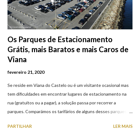
Os Parques de Estacionamento
Grátis, mais Baratos e mais Caros de
Viana
fevereiro 21, 2020
Se reside em Viana do Castelo ou é um visitante ocasional mas
tem dificuldades em encontrar lugares de estacionamento na
rua (gratuitos ou a pagar), a solução passa por recorrer a
parques. Comparámos os tarifários de alguns desses parques de
estacionamento públicos ou privados (tanto à superfície como
PARTILHAR
LER MAIS
subterrâneos) perto do centro da cidade (entenda-se por
centro, a Praça da República). Veja na tabela abaixo quais os mais