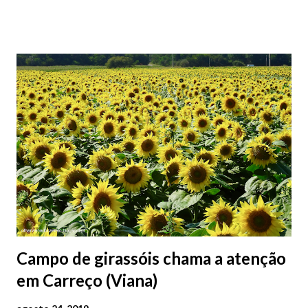
memória e a identidade deste emblemático edifício. 📸 3 agosto
2026 | @olharvianadocastelo
Campo de girassóis chama a atenção
em Carreço (Viana)