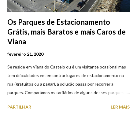
Os Parques de Estacionamento
Grátis, mais Baratos e mais Caros de
Viana
fevereiro 21, 2020
Se reside em Viana do Castelo ou é um visitante ocasional mas
tem dificuldades em encontrar lugares de estacionamento na
rua (gratuitos ou a pagar), a solução passa por recorrer a
parques. Comparámos os tarifários de alguns desses parques de
estacionamento públicos ou privados (tanto à superfície como
PARTILHAR
LER MAIS
subterrâneos) perto do centro da cidade (entenda-se por
centro, a Praça da República). Veja na tabela abaixo quais os mais
baratos e os mais caros. NOTA: O Parque do Gil Eannes e o
Parque da Marina/Cais Viana são à superfície os restantes são