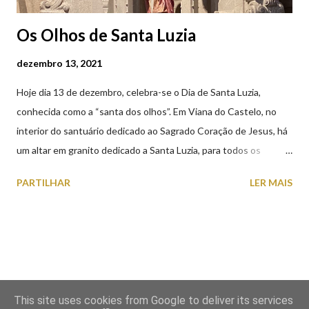
Os Olhos de Santa Luzia
dezembro 13, 2021
Hoje dia 13 de dezembro, celebra-se o Dia de Santa Luzia,
conhecida como a “santa dos olhos”. Em Viana do Castelo, no
interior do santuário dedicado ao Sagrado Coração de Jesus, há
um altar em granito dedicado a Santa Luzia, para todos os
crentes que lhe queiram prestar devoção. Em tempos, existiu
PARTILHAR
LER MAIS
uma capela dedicada a Santa Luzia construída no cimo do monte
com o mesmo nome, que subsistiu até ao ano de 1926, altura em
que foi derrubada para no seu lugar ser construído o templo
dedicado ao Sagrado Coração de Jesus (atualmente Santuário).
A lenda que deu origem à devoção de Santa Luzia como
protetora dos olhos: A história/lenda de Santa Luzia (Luzia de
This site uses cookies from Google to deliver its services
Siracusa) conta que esta jovem italiana venerada pelos católicos,