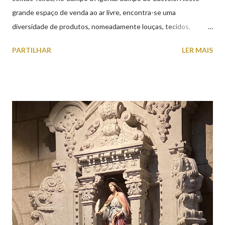
grande espaço de venda ao ar livre, encontra-se uma
diversidade de produtos, nomeadamente louças, tecidos,
roupas, calçado, atoalhados, móveis, vasilhame, ferramentas,
PARTILHAR
LER MAIS
cobres entre muitos outros. Horário de funcionamento | Verão
das 07h00-20h00 / Inverno das 07h00-18h00. Feira Semanal em
Viana do Castelo (2019.10.25) Feira Semanal em Viana do
Castelo (2019.10.25) Feira Semanal em Viana do Castelo
(2019.10.25) Feira Semanal em Viana do Castelo (2019.10.25)
Feira Semanal em Viana do Castelo (2019.10.25) Feira Semanal
em Viana do Castelo (2019.10.25) Feira Semanal em Viana do
Castelo (2019.10.25) Feira Semanal em Viana do Castelo
(2019.10.25)