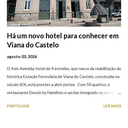
Há um novo hotel para conhecer em
Viana do Castelo
agosto 03, 2026
O Axis Avenida, hotel de 4 estrelas, que nasce da reabilitação da
histórica Estação Ferroviária de Viana do Castelo, construída no
século XIX, está prestes a abrir portas. Com 50 quartos, o
restaurante Desvio by Hamilton e um bar integrado na receção,
o Axis Avenida, inspira-se na temática ferroviária, integrando
PARTILHAR
LER MAIS
peças históricas cedidas pela IP Património que homenageiam a
memória e a identidade deste emblemático edifício. 📸 3 agosto
2026 | @olharvianadocastelo