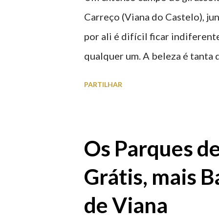
Carreço (Viana do Castelo), ju
por ali é difícil ficar indifere
qualquer um. A beleza é tanta 
para observar os girassóis e a
PARTILHAR
algumas fotografias.
Os Parques d
Grátis, mais B
de Viana