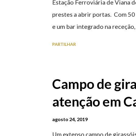
Estação Ferroviária de Viana d
prestes a abrir portas. Com 50
e um bar integrado na receção, 
ferroviária, integrando peças 
PARTILHAR
homenageiam a memória e a ide
agosto 2026 | @olharvianadoc
Campo de gira
atenção em Ca
agosto 24, 2019
Um extenso campo de girassóis