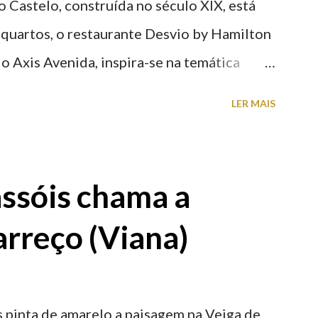
o Castelo, construída no século XIX, está
 quartos, o restaurante Desvio by Hamilton
o Axis Avenida, inspira-se na temática
históricas cedidas pela IP Património que
LER MAIS
ntidade deste emblemático edifício. 📸 3
astelo
ssóis chama a
rreço (Viana)
 pinta de amarelo a paisagem na Veiga de