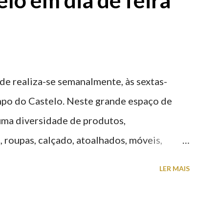
lo em dia de feira
g é grátis de 2ª a 5ª feira a partir das
ade realiza-se semanalmente, às sextas-
po do Castelo. Neste grande espaço de
 uma diversidade de produtos,
 roupas, calçado, atoalhados, móveis,
 entre muitos outros. Horário de
LER MAIS
h00-20h00 / Inverno das 07h00-18h00.
telo (2019.10.25) Feira Semanal em Viana
 Semanal em Viana do Castelo (2019.10.25)