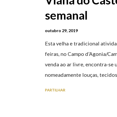
Viana do Caste
Parque da Estação Viana Shoppin
semanal
20:00 (DIAS ÚTEIS)
outubro 29, 2019
Esta velha e tradicional ativid
feiras, no Campo d’Agonia/Cam
venda ao ar livre, encontra-se
nomeadamente louças, tecidos,
vasilhame, ferramentas, cobres
PARTILHAR
funcionamento | Verão das 07
Feira Semanal em Viana do Cas
do Castelo (2019.10.25) Feira