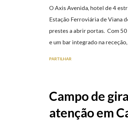
O Axis Avenida, hotel de 4 estr
Estação Ferroviária de Viana d
prestes a abrir portas. Com 50
e um bar integrado na receção, 
ferroviária, integrando peças 
PARTILHAR
homenageiam a memória e a ide
agosto 2026 | @olharvianadoc
Campo de gira
atenção em Ca