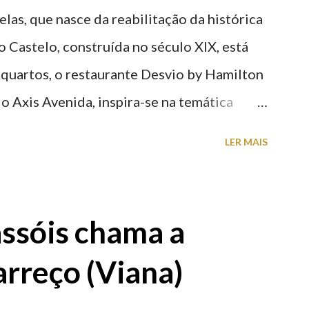
elas, que nasce da reabilitação da histórica
o Castelo, construída no século XIX, está
 quartos, o restaurante Desvio by Hamilton
o Axis Avenida, inspira-se na temática
históricas cedidas pela IP Património que
LER MAIS
ntidade deste emblemático edifício. 📸 3
astelo
ssóis chama a
rreço (Viana)