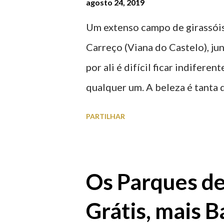
agosto 24, 2019
Um extenso campo de girassóis
Carreço (Viana do Castelo), ju
por ali é difícil ficar indifere
qualquer um. A beleza é tanta 
para observar os girassóis e a
PARTILHAR
algumas fotografias.
Os Parques d
Grátis, mais B