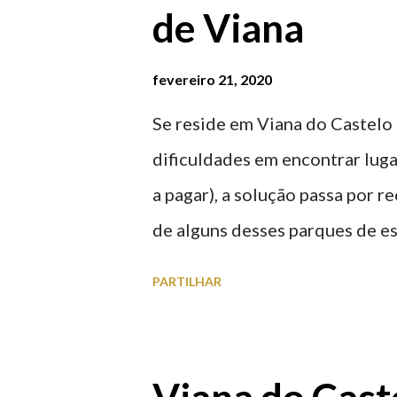
de Viana
fevereiro 21, 2020
Se reside em Viana do Castelo 
dificuldades em encontrar luga
a pagar), a solução passa por 
de alguns desses parques de e
à superfície como subterrâneo
PARTILHAR
por centro, a Praça da Repúblic
baratos e os mais caros. NOTA
Marina/Cais Viana são à superf