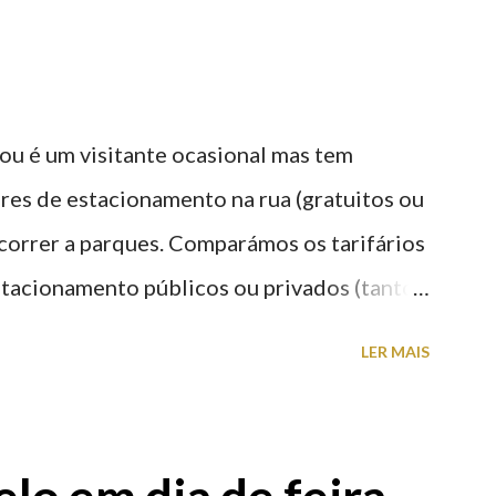
ou é um visitante ocasional mas tem
res de estacionamento na rua (gratuitos ou
recorrer a parques. Comparámos os tarifários
stacionamento públicos ou privados (tanto
s) perto do centro da cidade (entenda-se
LER MAIS
a). Veja na tabela abaixo quais os mais
: O Parque do Gil Eannes e o Parque da
ície os restantes são subterrâneos. O