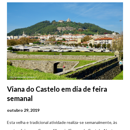
A lenda que deu origem à devoção de Santa Luzia como
protetora dos olhos: A história/lenda de Santa Luzia (Luzia de
Siracusa) conta que esta jovem italiana venerada pelos católicos,
sofreu perseguições por ser cristã. De acordo com a lenda,
preferiu que lhe arrancassem os olhos a renegar a fé em Cristo.
Conta-se que os olhos de Santa Luzia teriam sido arrancados
por um soldado a mando do imperador romano, e entregues num
prato à jovem. No mesmo instant...
Viana do Castelo em dia de feira
semanal
outubro 29, 2019
Esta velha e tradicional atividade realiza-se semanalmente, às