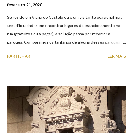
fevereiro 21, 2020
Se reside em Viana do Castelo ou é um visitante ocasional mas
tem dificuldades em encontrar lugares de estacionamento na
rua (gratuitos ou a pagar), a solução passa por recorrer a
parques. Comparámos os tarifários de alguns desses parques de
estacionamento públicos ou privados (tanto à superfície como
PARTILHAR
LER MAIS
subterrâneos) perto do centro da cidade (entenda-se por
centro, a Praça da República). Veja na tabela abaixo quais os mais
baratos e os mais caros. NOTA: O Parque do Gil Eannes e o
Parque da Marina/Cais Viana são à superfície os restantes são
subterrâneos. O Parque da Estação Viana Shopping é grátis de
2ª a 5ª feira a partir das 20:00 (DIAS ÚTEIS)