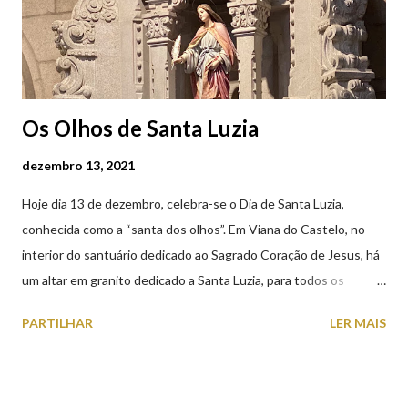
Os Olhos de Santa Luzia
dezembro 13, 2021
Hoje dia 13 de dezembro, celebra-se o Dia de Santa Luzia,
conhecida como a “santa dos olhos”. Em Viana do Castelo, no
interior do santuário dedicado ao Sagrado Coração de Jesus, há
um altar em granito dedicado a Santa Luzia, para todos os
crentes que lhe queiram prestar devoção. Em tempos, existiu
PARTILHAR
LER MAIS
uma capela dedicada a Santa Luzia construída no cimo do monte
com o mesmo nome, que subsistiu até ao ano de 1926, altura em
que foi derrubada para no seu lugar ser construído o templo
dedicado ao Sagrado Coração de Jesus (atualmente Santuário).