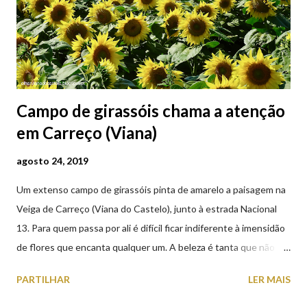
Campo de girassóis chama a atenção
em Carreço (Viana)
agosto 24, 2019
Um extenso campo de girassóis pinta de amarelo a paisagem na
Veiga de Carreço (Viana do Castelo), junto à estrada Nacional
13. Para quem passa por ali é difícil ficar indiferente à imensidão
de flores que encanta qualquer um. A beleza é tanta que não
falta quem pare por alguns minutos para observar os girassóis e
PARTILHAR
LER MAIS
aproveite a paisagem como cenário para tirar algumas
fotografias.