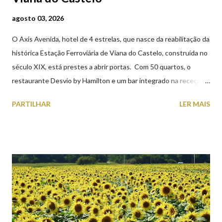
agosto 03, 2026
O Axis Avenida, hotel de 4 estrelas, que nasce da reabilitação da
histórica Estação Ferroviária de Viana do Castelo, construída no
século XIX, está prestes a abrir portas. Com 50 quartos, o
restaurante Desvio by Hamilton e um bar integrado na receção,
o Axis Avenida, inspira-se na temática ferroviária, integrando
PARTILHAR
LER MAIS
peças históricas cedidas pela IP Património que homenageiam a
memória e a identidade deste emblemático edifício. 📸 3 agosto
2026 | @olharvianadocastelo