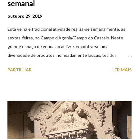
semanal
outubro 29, 2019
Esta velha e tradicional atividade realiza-se semanalmente, às
sextas-feiras, no Campo d’Agonia/Campo do Castelo. Neste
grande espaço de venda ao ar livre, encontra-se uma
diversidade de produtos, nomeadamente louças, tecidos,
roupas, calçado, atoalhados, móveis, vasilhame, ferramentas,
PARTILHAR
LER MAIS
cobres entre muitos outros. Horário de funcionamento | Verão
das 07h00-20h00 / Inverno das 07h00-18h00. Feira Semanal em
Viana do Castelo (2019.10.25) Feira Semanal em Viana do
Castelo (2019.10.25) Feira Semanal em Viana do Castelo
(2019.10.25) Feira Semanal em Viana do Castelo (2019.10.25)
Feira Semanal em Viana do Castelo (2019.10.25) Feira Semanal
em Viana do Castelo (2019.10.25) Feira Semanal em Viana do
Castelo (2019.10.25) Feira Semanal em Viana do Castelo