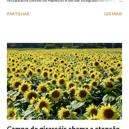
restaurante Desvio by Hamilton e um bar integrado na receção,
o Axis Avenida, inspira-se na temática ferroviária, integrando
PARTILHAR
LER MAIS
peças históricas cedidas pela IP Património que homenageiam a
memória e a identidade deste emblemático edifício. 📸 3 agosto
2026 | @olharvianadocastelo
Campo de girassóis chama a atenção