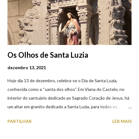
(2019.10.25)
Os Olhos de Santa Luzia
dezembro 13, 2021
Hoje dia 13 de dezembro, celebra-se o Dia de Santa Luzia,
conhecida como a “santa dos olhos”. Em Viana do Castelo, no
interior do santuário dedicado ao Sagrado Coração de Jesus, há
um altar em granito dedicado a Santa Luzia, para todos os
crentes que lhe queiram prestar devoção. Em tempos, existiu
PARTILHAR
LER MAIS
uma capela dedicada a Santa Luzia construída no cimo do monte
com o mesmo nome, que subsistiu até ao ano de 1926, altura em