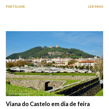
estacionamento públicos ou privados (tanto à superfície como
PARTILHAR
LER MAIS
subterrâneos) perto do centro da cidade (entenda-se por
centro, a Praça da República). Veja na tabela abaixo quais os mais
baratos e os mais caros. NOTA: O Parque do Gil Eannes e o
Parque da Marina/Cais Viana são à superfície os restantes são
subterrâneos. O Parque da Estação Viana Shopping é grátis de
2ª a 5ª feira a partir das 20:00 (DIAS ÚTEIS)
Viana do Castelo em dia de feira