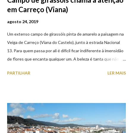
em Carreço (Viana)
agosto 24, 2019
Um extenso campo de girassóis pinta de amarelo a paisagem na
Veiga de Carreço (Viana do Castelo), junto à estrada Nacional
13. Para quem passa por ali é difícil ficar indiferente à imensidão
de flores que encanta qualquer um. A beleza é tanta que não
falta quem pare por alguns minutos para observar os girassóis e
PARTILHAR
LER MAIS
aproveite a paisagem como cenário para tirar algumas
fotografias.