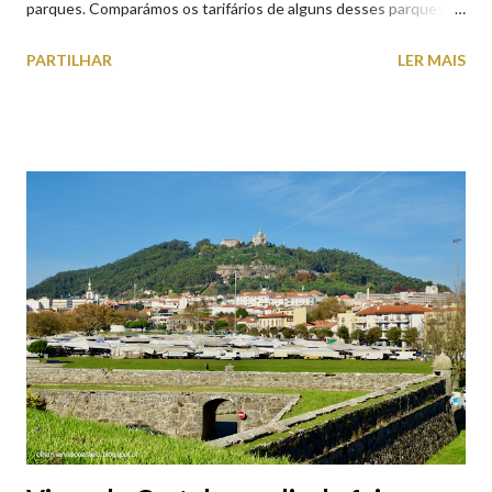
parques. Comparámos os tarifários de alguns desses parques de
estacionamento públicos ou privados (tanto à superfície como
PARTILHAR
LER MAIS
subterrâneos) perto do centro da cidade (entenda-se por
centro, a Praça da República). Veja na tabela abaixo quais os mais
baratos e os mais caros. NOTA: O Parque do Gil Eannes e o
Parque da Marina/Cais Viana são à superfície os restantes são
subterrâneos. O Parque da Estação Viana Shopping é grátis de
2ª a 5ª feira a partir das 20:00 (DIAS ÚTEIS)