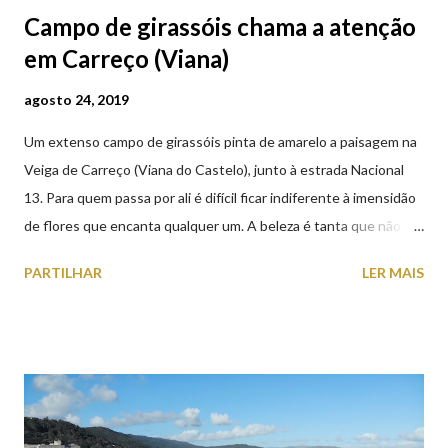
Campo de girassóis chama a atenção
em Carreço (Viana)
agosto 24, 2019
Um extenso campo de girassóis pinta de amarelo a paisagem na
Veiga de Carreço (Viana do Castelo), junto à estrada Nacional
13. Para quem passa por ali é difícil ficar indiferente à imensidão
de flores que encanta qualquer um. A beleza é tanta que não
falta quem pare por alguns minutos para observar os girassóis e
PARTILHAR
LER MAIS
aproveite a paisagem como cenário para tirar algumas
fotografias.