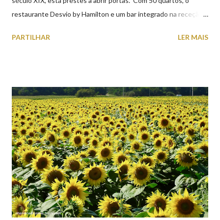
século XIX, está prestes a abrir portas. Com 50 quartos, o
restaurante Desvio by Hamilton e um bar integrado na receção,
o Axis Avenida, inspira-se na temática ferroviária, integrando
PARTILHAR
LER MAIS
peças históricas cedidas pela IP Património que homenageiam a
memória e a identidade deste emblemático edifício. 📸 3 agosto
2026 | @olharvianadocastelo