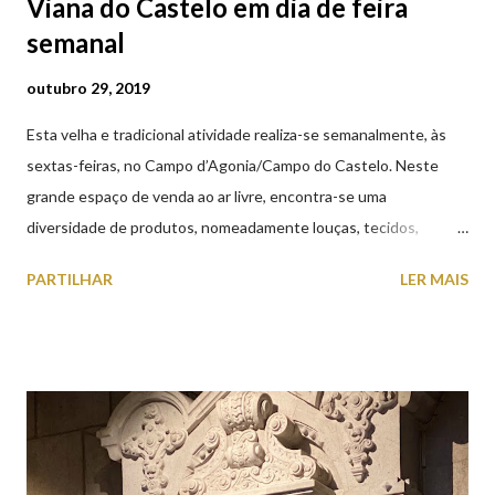
Viana do Castelo em dia de feira
semanal
outubro 29, 2019
Esta velha e tradicional atividade realiza-se semanalmente, às
sextas-feiras, no Campo d’Agonia/Campo do Castelo. Neste
grande espaço de venda ao ar livre, encontra-se uma
diversidade de produtos, nomeadamente louças, tecidos,
roupas, calçado, atoalhados, móveis, vasilhame, ferramentas,
PARTILHAR
LER MAIS
cobres entre muitos outros. Horário de funcionamento | Verão
das 07h00-20h00 / Inverno das 07h00-18h00. Feira Semanal em
Viana do Castelo (2019.10.25) Feira Semanal em Viana do
Castelo (2019.10.25) Feira Semanal em Viana do Castelo
(2019.10.25) Feira Semanal em Viana do Castelo (2019.10.25)
Feira Semanal em Viana do Castelo (2019.10.25) Feira Semanal
em Viana do Castelo (2019.10.25) Feira Semanal em Viana do