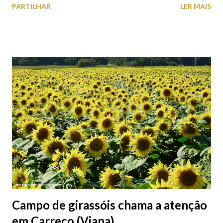
PARTILHAR
LER MAIS
peças históricas cedidas pela IP Património que homenageiam a
memória e a identidade deste emblemático edifício. 📸 3 agosto
2026 | @olharvianadocastelo
Campo de girassóis chama a atenção
em Carreço (Viana)