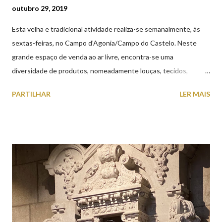
outubro 29, 2019
Esta velha e tradicional atividade realiza-se semanalmente, às
sextas-feiras, no Campo d’Agonia/Campo do Castelo. Neste
grande espaço de venda ao ar livre, encontra-se uma
diversidade de produtos, nomeadamente louças, tecidos,
roupas, calçado, atoalhados, móveis, vasilhame, ferramentas,
PARTILHAR
LER MAIS
cobres entre muitos outros. Horário de funcionamento | Verão
das 07h00-20h00 / Inverno das 07h00-18h00. Feira Semanal em
Viana do Castelo (2019.10.25) Feira Semanal em Viana do
Castelo (2019.10.25) Feira Semanal em Viana do Castelo
(2019.10.25) Feira Semanal em Viana do Castelo (2019.10.25)
Feira Semanal em Viana do Castelo (2019.10.25) Feira Semanal
em Viana do Castelo (2019.10.25) Feira Semanal em Viana do
Castelo (2019.10.25) Feira Semanal em Viana do Castelo
(2019.10.25)