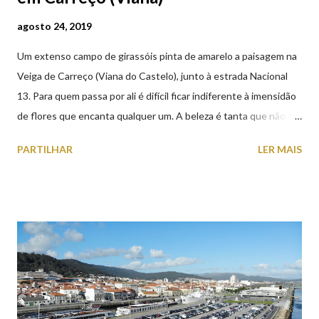
agosto 24, 2019
Um extenso campo de girassóis pinta de amarelo a paisagem na
Veiga de Carreço (Viana do Castelo), junto à estrada Nacional
13. Para quem passa por ali é difícil ficar indiferente à imensidão
de flores que encanta qualquer um. A beleza é tanta que não
falta quem pare por alguns minutos para observar os girassóis e
PARTILHAR
LER MAIS
aproveite a paisagem como cenário para tirar algumas
fotografias.