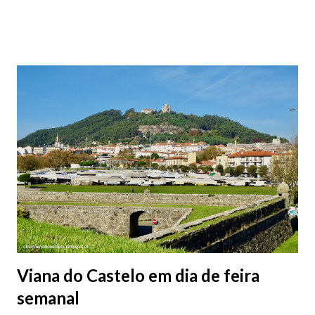
subterrâneos) perto do centro da cidade (entenda-se por
centro, a Praça da República). Veja na tabela abaixo quais os mais
baratos e os mais caros. NOTA: O Parque do Gil Eannes e o
Parque da Marina/Cais Viana são à superfície os restantes são
subterrâneos. O Parque da Estação Viana Shopping é grátis de
2ª a 5ª feira a partir das 20:00 (DIAS ÚTEIS)
Viana do Castelo em dia de feira
semanal