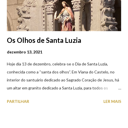
Os Olhos de Santa Luzia
dezembro 13, 2021
Hoje dia 13 de dezembro, celebra-se o Dia de Santa Luzia,
conhecida como a “santa dos olhos”. Em Viana do Castelo, no
interior do santuário dedicado ao Sagrado Coração de Jesus, há
um altar em granito dedicado a Santa Luzia, para todos os
crentes que lhe queiram prestar devoção. Em tempos, existiu
PARTILHAR
LER MAIS
uma capela dedicada a Santa Luzia construída no cimo do monte
com o mesmo nome, que subsistiu até ao ano de 1926, altura em
que foi derrubada para no seu lugar ser construído o templo
dedicado ao Sagrado Coração de Jesus (atualmente Santuário).