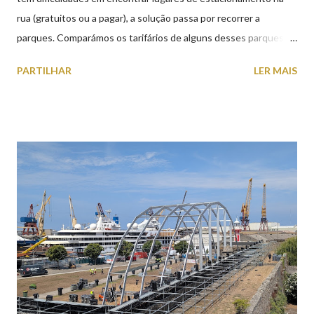
rua (gratuitos ou a pagar), a solução passa por recorrer a
parques. Comparámos os tarifários de alguns desses parques de
estacionamento públicos ou privados (tanto à superfície como
PARTILHAR
LER MAIS
subterrâneos) perto do centro da cidade (entenda-se por
centro, a Praça da República). Veja na tabela abaixo quais os mais
baratos e os mais caros. NOTA: O Parque do Gil Eannes e o
Parque da Marina/Cais Viana são à superfície os restantes são
subterrâneos. O Parque da Estação Viana Shopping é grátis de
2ª a 5ª feira a partir das 20:00 (DIAS ÚTEIS)