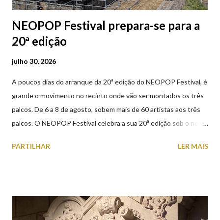
NEOPOP Festival prepara-se para a
20ª edição
julho 30, 2026
A poucos dias do arranque da 20ª edição do NEOPOP Festival, é
grande o movimento no recinto onde vão ser montados os três
palcos. De 6 a 8 de agosto, sobem mais de 60 artistas aos três
palcos. O NEOPOP Festival celebra a sua 20ª edição sob o nome
ANTIPOP. Considerado o maior evento de música eletrónica em
PARTILHAR
LER MAIS
Portugal e um dos mais prestigiados da Europa, atrai milhares de
visitantes nacionais e internacionais. Realiza-se junto ao Forte
de Santiago da Barra, em Viana do Castelo. 📸 30 julho 2026 |
@olharvianadocastelo Saiba tudo sobre o NEOPOP 2026, AQUI
.