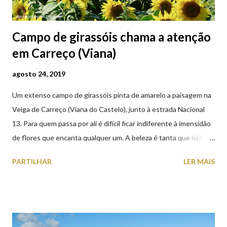
Campo de girassóis chama a atenção
em Carreço (Viana)
agosto 24, 2019
Um extenso campo de girassóis pinta de amarelo a paisagem na
Veiga de Carreço (Viana do Castelo), junto à estrada Nacional
13. Para quem passa por ali é difícil ficar indiferente à imensidão
de flores que encanta qualquer um. A beleza é tanta que não
falta quem pare por alguns minutos para observar os girassóis e
PARTILHAR
LER MAIS
aproveite a paisagem como cenário para tirar algumas
fotografias.