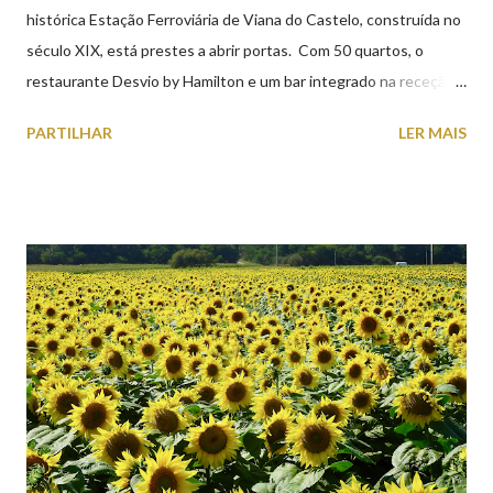
histórica Estação Ferroviária de Viana do Castelo, construída no
século XIX, está prestes a abrir portas. Com 50 quartos, o
restaurante Desvio by Hamilton e um bar integrado na receção,
o Axis Avenida, inspira-se na temática ferroviária, integrando
PARTILHAR
LER MAIS
peças históricas cedidas pela IP Património que homenageiam a
memória e a identidade deste emblemático edifício. 📸 3 agosto
2026 | @olharvianadocastelo