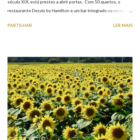
século XIX, está prestes a abrir portas. Com 50 quartos, o
restaurante Desvio by Hamilton e um bar integrado na receção,
o Axis Avenida, inspira-se na temática ferroviária, integrando
PARTILHAR
LER MAIS
peças históricas cedidas pela IP Património que homenageiam a
memória e a identidade deste emblemático edifício. 📸 3 agosto
2026 | @olharvianadocastelo