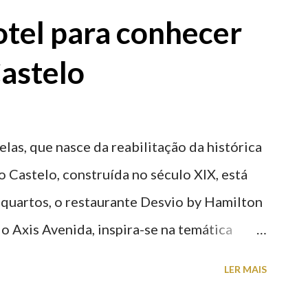
tel para conhecer
astelo
elas, que nasce da reabilitação da histórica
o Castelo, construída no século XIX, está
 quartos, o restaurante Desvio by Hamilton
o Axis Avenida, inspira-se na temática
históricas cedidas pela IP Património que
LER MAIS
ntidade deste emblemático edifício. 📸 3