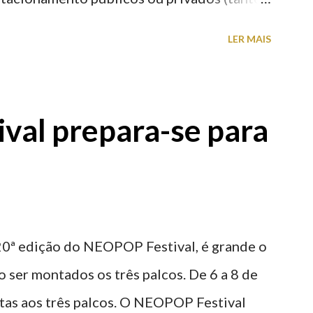
s) perto do centro da cidade (entenda-se
LER MAIS
a). Veja na tabela abaixo quais os mais
: O Parque do Gil Eannes e o Parque da
ície os restantes são subterrâneos. O
val prepara-se para
g é grátis de 2ª a 5ª feira a partir das
20ª edição do NEOPOP Festival, é grande o
 ser montados os três palcos. De 6 a 8 de
stas aos três palcos. O NEOPOP Festival