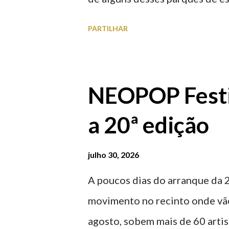
à superfície como subterrâneo
PARTILHAR
por centro, a Praça da Repúblic
baratos e os mais caros. NOTA
Marina/Cais Viana são à superf
NEOPOP Festi
Parque da Estação Viana Shoppin
a 20ª edição
20:00 (DIAS ÚTEIS)
julho 30, 2026
A poucos dias do arranque da 
movimento no recinto onde vão
agosto, sobem mais de 60 arti