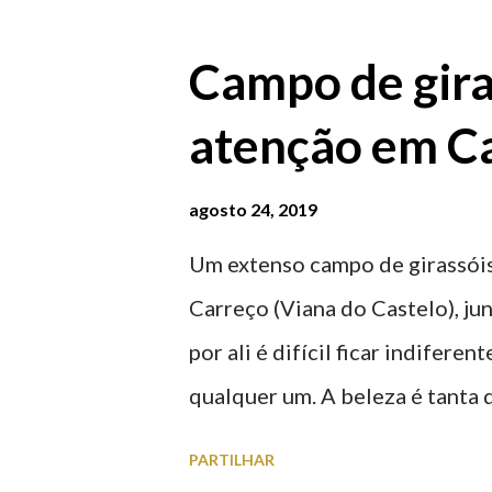
agosto 2026 | @olharvianadoc
Campo de gira
atenção em Ca
agosto 24, 2019
Um extenso campo de girassóis
Carreço (Viana do Castelo), ju
por ali é difícil ficar indifere
qualquer um. A beleza é tanta 
para observar os girassóis e a
PARTILHAR
algumas fotografias.