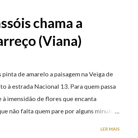
astelo
ssóis chama a
rreço (Viana)
 pinta de amarelo a paisagem na Veiga de
nto à estrada Nacional 13. Para quem passa
nte à imensidão de flores que encanta
que não falta quem pare por alguns minutos
proveite a paisagem como cenário para tirar
LER MAIS