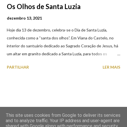
Os Olhos de Santa Luzia
dezembro 13, 2021
Hoje dia 13 de dezembro, celebra-se o Dia de Santa Luzia,
conhecida como a “santa dos olhos”. Em Viana do Castelo, no
interior do santuário dedicado ao Sagrado Coração de Jesus, há
um altar em granito dedicado a Santa Luzia, para todos os
crentes que lhe queiram prestar devoção. Em tempos, existiu
PARTILHAR
LER MAIS
uma capela dedicada a Santa Luzia construída no cimo do monte
com o mesmo nome, que subsistiu até ao ano de 1926, altura em
que foi derrubada para no seu lugar ser construído o templo
dedicado ao Sagrado Coração de Jesus (atualmente Santuário).
A lenda que deu origem à devoção de Santa Luzia como
protetora dos olhos: A história/lenda de Santa Luzia (Luzia de
This site uses cookies from Google to deliver its services
Siracusa) conta que esta jovem italiana venerada pelos católicos,
and to analyze traffic. Your IP address and user-agent are
sofreu perseguições por ser cristã. De acordo com a lenda,
shared with Google along with performance and security