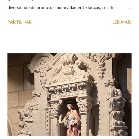
diversidade de produtos, nomeadamente louças, tecidos,
roupas, calçado, atoalhados, móveis, vasilhame, ferramentas,
PARTILHAR
LER MAIS
cobres entre muitos outros. Horário de funcionamento | Verão
das 07h00-20h00 / Inverno das 07h00-18h00. Feira Semanal em
Viana do Castelo (2019.10.25) Feira Semanal em Viana do
Castelo (2019.10.25) Feira Semanal em Viana do Castelo
(2019.10.25) Feira Semanal em Viana do Castelo (2019.10.25)
Feira Semanal em Viana do Castelo (2019.10.25) Feira Semanal
em Viana do Castelo (2019.10.25) Feira Semanal em Viana do
Castelo (2019.10.25) Feira Semanal em Viana do Castelo
(2019.10.25)