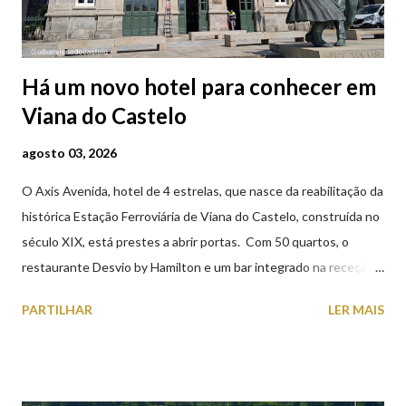
Há um novo hotel para conhecer em
Viana do Castelo
agosto 03, 2026
O Axis Avenida, hotel de 4 estrelas, que nasce da reabilitação da
histórica Estação Ferroviária de Viana do Castelo, construída no
século XIX, está prestes a abrir portas. Com 50 quartos, o
restaurante Desvio by Hamilton e um bar integrado na receção,
o Axis Avenida, inspira-se na temática ferroviária, integrando
PARTILHAR
LER MAIS
peças históricas cedidas pela IP Património que homenageiam a
memória e a identidade deste emblemático edifício. 📸 3 agosto
2026 | @olharvianadocastelo