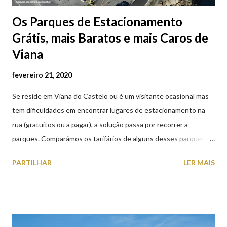
Os Parques de Estacionamento
Grátis, mais Baratos e mais Caros de
Viana
fevereiro 21, 2020
Se reside em Viana do Castelo ou é um visitante ocasional mas
tem dificuldades em encontrar lugares de estacionamento na
rua (gratuitos ou a pagar), a solução passa por recorrer a
parques. Comparámos os tarifários de alguns desses parques de
estacionamento públicos ou privados (tanto à superfície como
PARTILHAR
LER MAIS
subterrâneos) perto do centro da cidade (entenda-se por
centro, a Praça da República). Veja na tabela abaixo quais os mais
baratos e os mais caros. NOTA: O Parque do Gil Eannes e o
Parque da Marina/Cais Viana são à superfície os restantes são
subterrâneos. O Parque da Estação Viana Shopping é grátis de