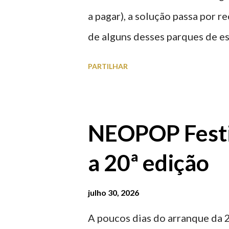
a pagar), a solução passa por 
de alguns desses parques de e
à superfície como subterrâneo
PARTILHAR
por centro, a Praça da Repúblic
baratos e os mais caros. NOTA
Marina/Cais Viana são à superf
NEOPOP Festi
Parque da Estação Viana Shoppin
a 20ª edição
20:00 (DIAS ÚTEIS)
julho 30, 2026
A poucos dias do arranque da 