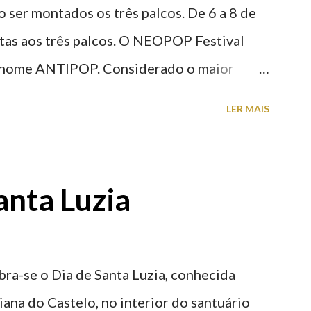
 ser montados os três palcos. De 6 a 8 de
stas aos três palcos. O NEOPOP Festival
 o nome ANTIPOP. Considerado o maior
m Portugal e um dos mais prestigiados da
LER MAIS
antes nacionais e internacionais. Realiza-se
arra, em Viana do Castelo. 📸 30 julho
Saiba tudo sobre o NEOPOP 2026, AQUI .
anta Luzia
ra-se o Dia de Santa Luzia, conhecida
iana do Castelo, no interior do santuário