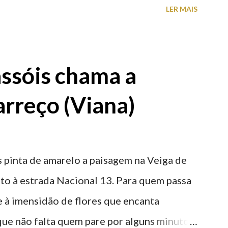
LER MAIS
ntidade deste emblemático edifício. 📸 3
astelo
ssóis chama a
rreço (Viana)
 pinta de amarelo a paisagem na Veiga de
nto à estrada Nacional 13. Para quem passa
nte à imensidão de flores que encanta
que não falta quem pare por alguns minutos