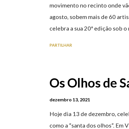
movimento no recinto onde vão
agosto, sobem mais de 60 arti
celebra a sua 20ª edição sob
evento de música eletrónica e
PARTILHAR
Europa, atrai milhares de visit
junto ao Forte de Santiago da B
2026 | @olharvianadocastelo 
Os Olhos de S
dezembro 13, 2021
Hoje dia 13 de dezembro, celeb
como a “santa dos olhos”. Em V