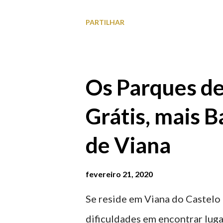
para observar os girassóis e a
PARTILHAR
algumas fotografias.
Os Parques d
Grátis, mais B
de Viana
fevereiro 21, 2020
Se reside em Viana do Castelo 
dificuldades em encontrar luga